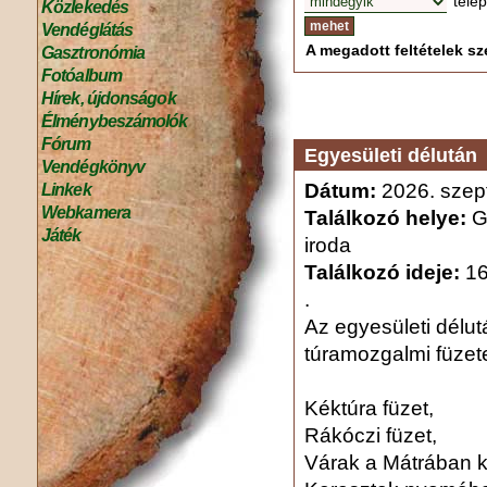
tele
Közlekedés
Vendéglátás
A megadott feltételek sze
Gasztronómia
Fotóalbum
Hírek, újdonságok
Élménybeszámolók
Fórum
Egyesületi délután
Vendégkönyv
Dátum:
2026. szep
Linkek
Webkamera
Találkozó helye:
Gy
Játék
iroda
Találkozó ideje:
16
.
Az egyesületi délut
túramozgalmi füzete
Kéktúra füzet,
Rákóczi füzet,
Várak a Mátrában k