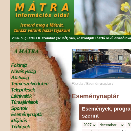
2026. augusztus 8. szombat (32. hét) van, köszöntjük
László
nevű olvasóinka
Földrajz
Növényvilág
Állatvilág
Természetvédelem
Főoldal
/
Eseménynaptár
/
Települések
Eseménynaptár
Látnivalók
Túraajánlatok
Események, program
Sportok
Eseménynaptár
szerint
Időjárás
Térképek