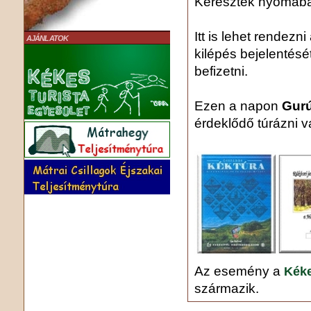
Keresztek nyomáb
Itt is lehet rendezn
AJÁNLATOK
kilépés bejelentését
befizetni.
Ezen a napon
Gurú
érdeklődő túrázni v
Az esemény a
Kéke
származik.