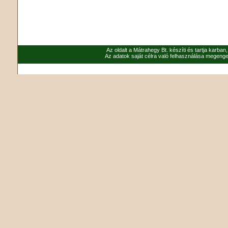
Az oldalt a Mátrahegy Bt. készíti és tartja karban
Az adatok saját célra való felhasználása megenged