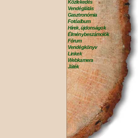
Közlekedés
Vendéglátás
Gasztronómia
Fotóalbum
Hírek, újdonságok
Élménybeszámolók
Fórum
Vendégkönyv
Linkek
Webkamera
Játék