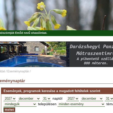
, köszöntjük
Emőd
nevű olvasóinkat.
ldal
/
Eseménynaptár
/
eménynaptár
Események, programok keresése a megadott feltételek szerint
naptól
településen
tém