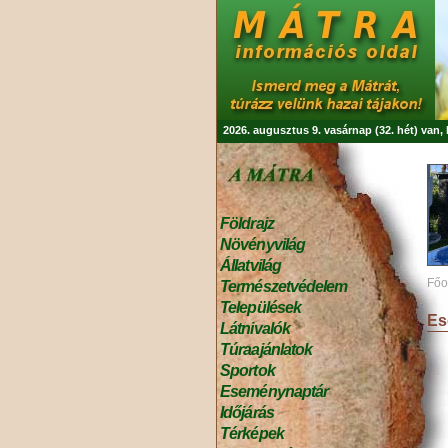
2026. augusztus 9. vasárnap (32. hét) van
Földrajz
Növényvilág
Állatvilág
Főo
Természetvédelem
Települések
Es
Látnivalók
Túraajánlatok
Sportok
Eseménynaptár
Időjárás
Térképek