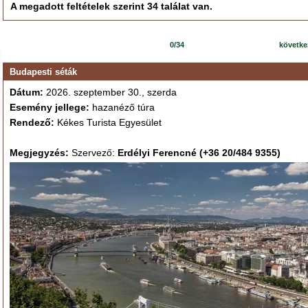
A megadott feltételek szerint 34 találat van.
0/34
követk
Budapesti séták
Dátum:
2026. szeptember 30., szerda
Esemény jellege:
hazanéző túra
Rendező:
Kékes Turista Egyesület
Megjegyzés:
Szervező:
Erdélyi Ferencné (+36 20/484 9355)