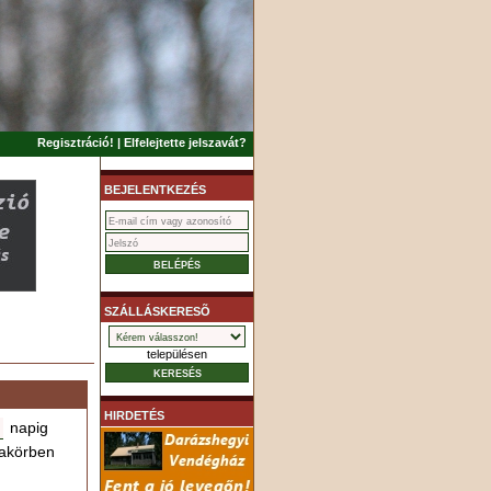
Regisztráció!
|
Elfelejtette jelszavát?
BEJELENTKEZÉS
SZÁLLÁSKERESÕ
településen
HIRDETÉS
napig
akörben