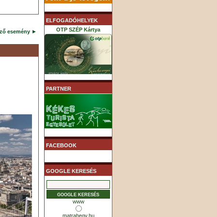
ELFOGADÓHELYEK
OTP SZÉP Kártya
ező esemény
►
K&H SZÉP Kártya
PARTNER
MHB (MKB) SZÉP Kártya
FACEBOOK
GOOGLE KERESÉS
www
matrahegy.hu