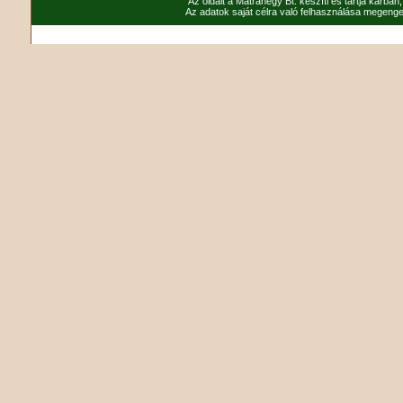
Az oldalt a Mátrahegy Bt. készíti és tartja karban
Az adatok saját célra való felhasználása megenged