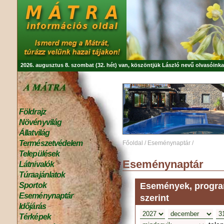
2026. augusztus 8. szombat (32. hét) van, köszöntjük
László
nevű olvasóinka
Földrajz
Növényvilág
Állatvilág
Természetvédelem
Főoldal
/
Eseménynaptár
/
Települések
Eseménynaptár
Látnivalók
Túraajánlatok
Események, program
Sportok
Eseménynaptár
szerint
Időjárás
Térképek