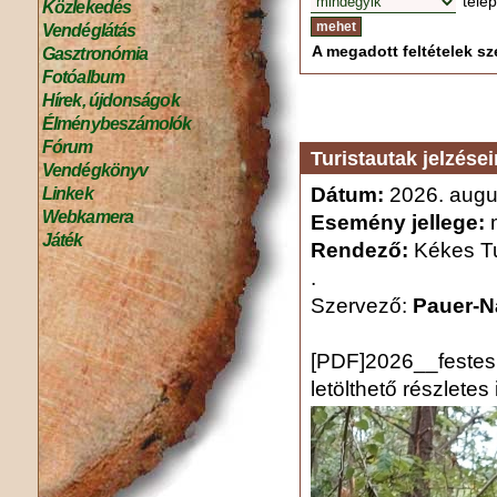
tele
Közlekedés
Vendéglátás
A megadott feltételek sze
Gasztronómia
Fotóalbum
Hírek, újdonságok
Élménybeszámolók
Fórum
Turistautak jelzései
Vendégkönyv
Dátum:
2026. augus
Linkek
Webkamera
Esemény jellege:
m
Játék
Rendező:
Kékes Tu
.
Szervező:
Pauer-N
[PDF]2026__festes
letölthető részletes