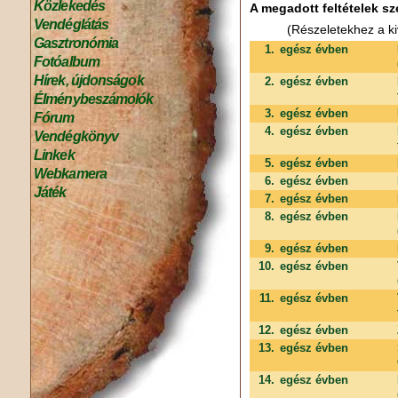
Közlekedés
A megadott feltételek sz
Vendéglátás
(Részeletekhez a ki
Gasztronómia
1.
egész évben
Fotóalbum
Hírek, újdonságok
2.
egész évben
Élménybeszámolók
3.
egész évben
Fórum
4.
egész évben
Vendégkönyv
Linkek
5.
egész évben
Webkamera
6.
egész évben
Játék
7.
egész évben
8.
egész évben
9.
egész évben
10.
egész évben
11.
egész évben
12.
egész évben
13.
egész évben
14.
egész évben