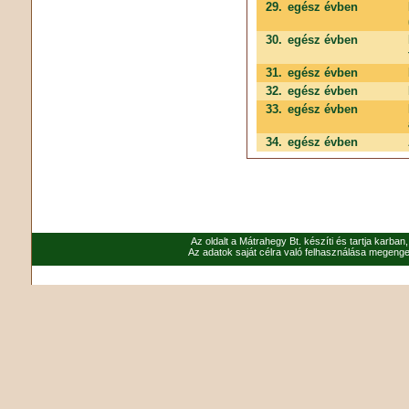
29.
egész évben
30.
egész évben
31.
egész évben
32.
egész évben
33.
egész évben
34.
egész évben
Az oldalt a Mátrahegy Bt. készíti és tartja karban
Az adatok saját célra való felhasználása megenged