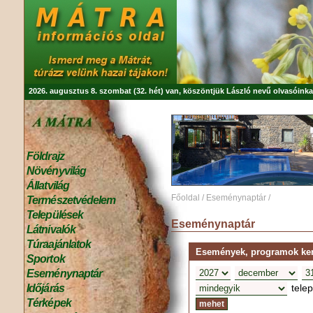
2026. augusztus 8. szombat (32. hét) van, köszöntjük
László
nevű olvasóinka
Földrajz
Növényvilág
Állatvilág
Főoldal
/
Eseménynaptár
/
Természetvédelem
Települések
Eseménynaptár
Látnivalók
Túraajánlatok
Események, programok kere
Sportok
Eseménynaptár
tele
Időjárás
Térképek