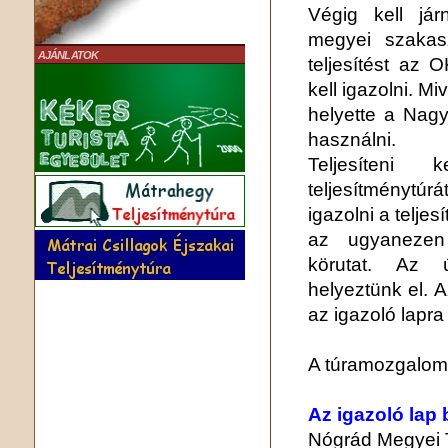
Végig kell já
megyei szakas
AJÁNLATOK
teljesítést az 
kell igazolni. M
helyette a Nagy
használni.
Teljesíteni
teljesítménytúr
igazolni a teljes
az ugyanezen
körutat. Az ú
helyeztünk el. A
az igazoló lapra 
A túramozgalom 
Az igazoló lap
Nógrád Megyei 