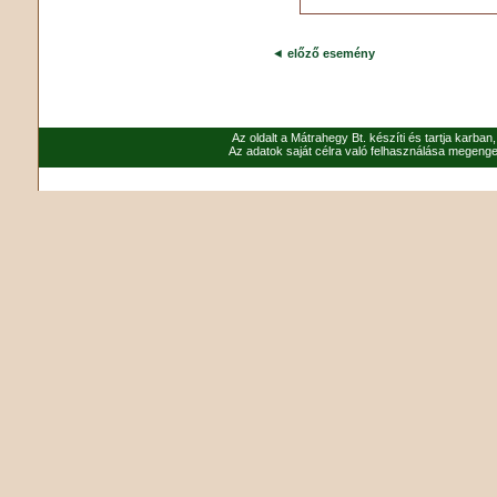
◄
előző esemény
Az oldalt a Mátrahegy Bt. készíti és tartja karban
Az adatok saját célra való felhasználása megenged