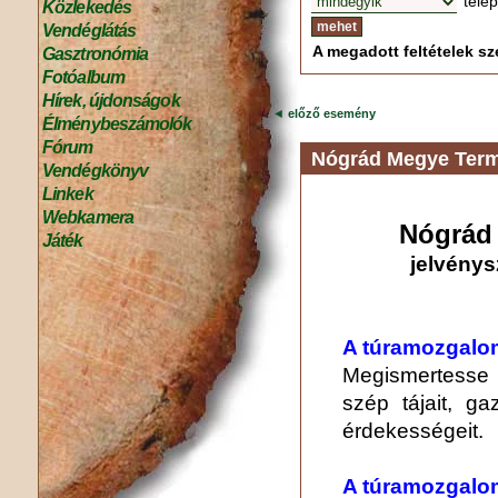
tele
Közlekedés
Vendéglátás
A megadott feltételek sze
Gasztronómia
Fotóalbum
Hírek, újdonságok
◄
előző esemény
Élménybeszámolók
Fórum
Nógrád Megye Term
Vendégkönyv
Linkek
Webkamera
Nógrád 
Játék
jelvénys
A túramozgalom
Megismertesse
szép tájait, ga
érdekességeit.
A túramozgalom 