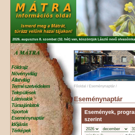
2026. augusztus 8. szombat (32. hét) van, köszöntjük
László
nevű olvasóinka
Földrajz
Növényvilág
Állatvilág
Természetvédelem
Főoldal
/
Eseménynaptár
/
Települések
Eseménynaptár
Látnivalók
Túraajánlatok
Események, program
Sportok
Eseménynaptár
szerint
Időjárás
Térképek