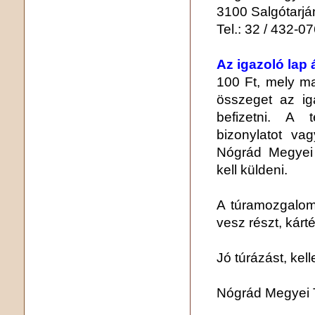
3100 Salgótarján
Tel.: 32 / 432-0
Az igazoló lap 
100 Ft, mely ma
összeget az ig
befizetni. A t
bizonylatot va
Nógrád Megyei
kell küldeni.
A túramozgalom
vesz részt, kárt
Jó túrázást, kel
Nógrád Megyei 