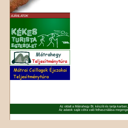
AJÁNLATOK
Az oldalt a Mátrahegy Bt. készíti és tartja karban
Az adatok saját célra való felhasználása megenged