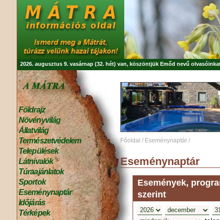
2026. augusztus 9. vasárnap (32. hét) van, köszöntjük
Emőd
nevű olvasóinkat
Földrajz
Növényvilág
Állatvilág
Természetvédelem
Főoldal
/
Eseménynaptár
/
Települések
Eseménynaptár
Látnivalók
Túraajánlatok
Események, program
Sportok
Eseménynaptár
szerint
Időjárás
Térképek