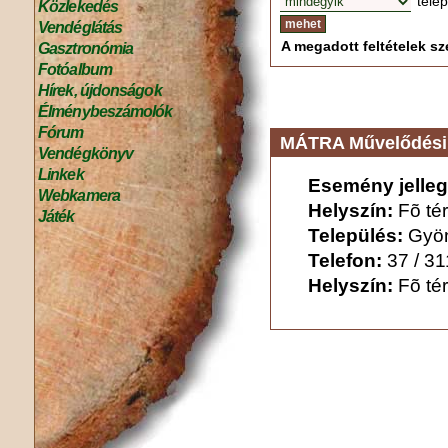
tele
Közlekedés
Vendéglátás
A megadott feltételek sze
Gasztronómia
Fotóalbum
Hírek, újdonságok
Élménybeszámolók
Fórum
MÁTRA Művelődési 
Vendégkönyv
Linkek
Esemény jelleg
Webkamera
Helyszín:
Fõ tér
Játék
Település:
Gyö
Telefon:
37 / 3
Helyszín:
Fõ tér