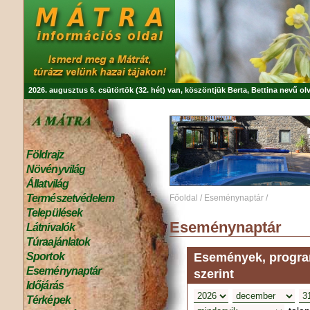
2026. augusztus 6. csütörtök (32. hét) van, köszöntjük
Berta, Bettina
nevű olv
Földrajz
Növényvilág
Állatvilág
Természetvédelem
Főoldal
/
Eseménynaptár
/
Települések
Eseménynaptár
Látnivalók
Túraajánlatok
Események, program
Sportok
Eseménynaptár
szerint
Időjárás
Térképek