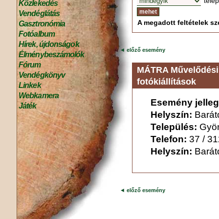
tele
Közlekedés
Vendéglátás
A megadott feltételek sze
Gasztronómia
Fotóalbum
Hírek, újdonságok
◄
előző esemény
Élménybeszámolók
Fórum
MÁTRA Művelődési 
Vendégkönyv
fotókiállítások
Linkek
Webkamera
Esemény jelleg
Játék
Helyszín:
Barát
Település:
Gyö
Telefon:
37 / 3
Helyszín:
Barát
◄
előző esemény