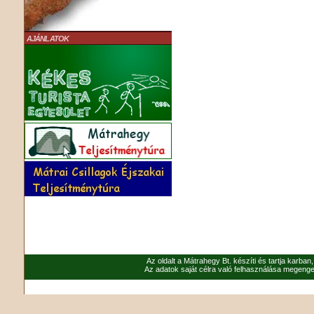
AJÁNLATOK
Az oldalt a Mátrahegy Bt. készíti és tartja karban
Az adatok saját célra való felhasználása megenged