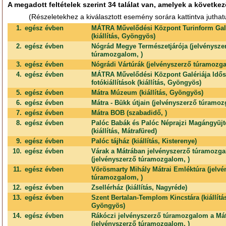
A megadott feltételek szerint 34 találat van, amelyek a következ
(Részeletekhez a kiválasztott esemény sorára kattintva juthat
1.
egész évben
MÁTRA Művelődési Központ Turinform Gal
(kiállítás, Gyöngyös)
2.
egész évben
Nógrád Megye Természetjárója (jelvénysze
túramozgalom, )
3.
egész évben
Nógrádi Vártúrák (jelvényszerző túramozga
4.
egész évben
MÁTRA Művelődési Központ Galériája Idő
fotókiállítások (kiállítás, Gyöngyös)
5.
egész évben
Mátra Múzeum (kiállítás, Gyöngyös)
6.
egész évben
Mátra - Bükk útjain (jelvényszerző túramoz
7.
egész évben
Mátra BOB (szabadidő, )
8.
egész évben
Palóc Babák és Palóc Néprajzi Magángyüj
(kiállítás, Mátrafüred)
9.
egész évben
Palóc tájház (kiállítás, Kisterenye)
10.
egész évben
Várak a Mátrában jelvényszerző túramozg
(jelvényszerző túramozgalom, )
11.
egész évben
Vörösmarty Mihály Mátrai Emléktúra (jelvé
túramozgalom, )
12.
egész évben
Zsellérház (kiállítás, Nagyréde)
13.
egész évben
Szent Bertalan-Templom Kincstára (kiállítá
Gyöngyös)
14.
egész évben
Rákóczi jelvényszerző túramozgalom a Má
(jelvényszerző túramozgalom, )