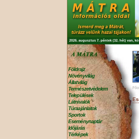
2026. augusztus 7. péntek (32. hét) van, k
Földrajz
Növényvilág
Állatvilág
Főo
Természetvédelem
Települések
Es
Látnivalók
Túraajánlatok
Sportok
Eseménynaptár
Időjárás
Térképek