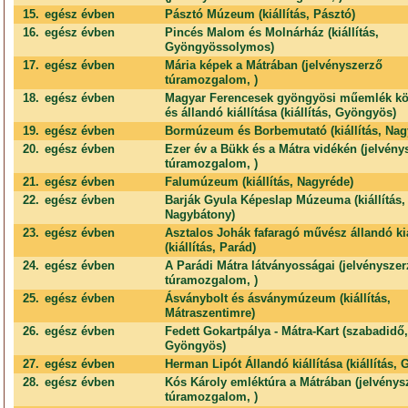
15.
egész évben
Pásztó Múzeum (kiállítás, Pásztó)
16.
egész évben
Pincés Malom és Molnárház (kiállítás,
Gyöngyössolymos)
17.
egész évben
Mária képek a Mátrában (jelvényszerző
túramozgalom, )
18.
egész évben
Magyar Ferencesek gyöngyösi műemlék kö
és állandó kiállítása (kiállítás, Gyöngyös)
19.
egész évben
Bormúzeum és Borbemutató (kiállítás, Nag
20.
egész évben
Ezer év a Bükk és a Mátra vidékén (jelvény
túramozgalom, )
21.
egész évben
Falumúzeum (kiállítás, Nagyréde)
22.
egész évben
Barják Gyula Képeslap Múzeuma (kiállítás,
Nagybátony)
23.
egész évben
Asztalos Johák fafaragó művész állandó kiá
(kiállítás, Parád)
24.
egész évben
A Parádi Mátra látványosságai (jelvénysze
túramozgalom, )
25.
egész évben
Ásványbolt és ásványmúzeum (kiállítás,
Mátraszentimre)
26.
egész évben
Fedett Gokartpálya - Mátra-Kart (szabadidő,
Gyöngyös)
27.
egész évben
Herman Lipót Állandó kiállítása (kiállítás,
28.
egész évben
Kós Károly emléktúra a Mátrában (jelvénys
túramozgalom, )