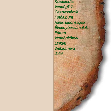
Közlekedés
Vendéglátás
Gasztronómia
Fotóalbum
Hírek, újdonságok
Élménybeszámolók
Fórum
Vendégkönyv
Linkek
Webkamera
Játék