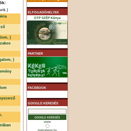
õk:
unk.)
ELFOGADÓHELYEK
éria
OTP SZÉP Kártya
rző
lom, )
szakos
K&H SZÉP Kártya
PARTNER
galom, )
temény
MHB (MKB) SZÉP Kártya
alom
FACEBOOK
nyszerző
GOOGLE KERESÉS
s,
www
trában
matrahegy.hu