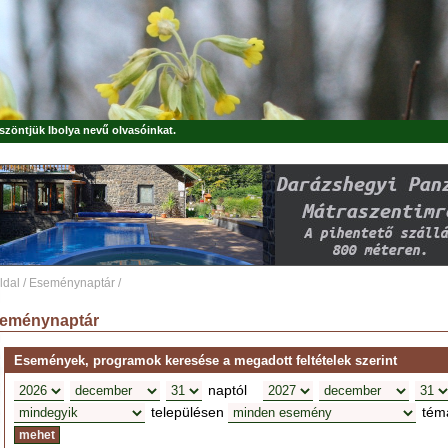
öszöntjük
Ibolya
nevű olvasóinkat.
ldal
/
Eseménynaptár
/
eménynaptár
Események, programok keresése a megadott feltételek szerint
naptól
településen
tém