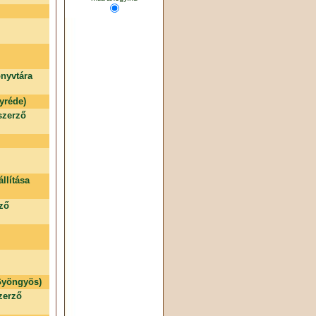
nyvtára
yréde)
szerző
llítása
rző
 Gyöngyös)
zerző