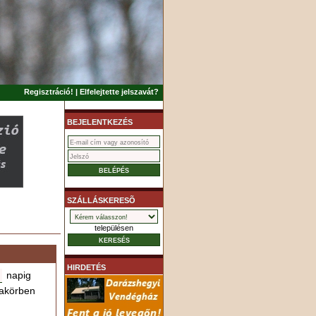
Regisztráció!
|
Elfelejtette jelszavát?
BEJELENTKEZÉS
SZÁLLÁSKERESÕ
településen
HIRDETÉS
napig
akörben