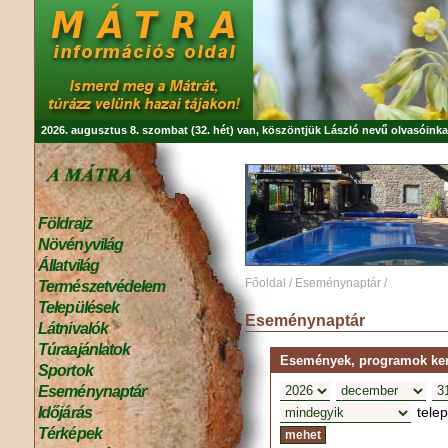
2026. augusztus 8. szombat (32. hét) van, köszöntjük
László
nevű olvasóinka
Földrajz
Növényvilág
Állatvilág
Főoldal
/
Eseménynaptár
/
Természetvédelem
Települések
Eseménynaptár
Látnivalók
Túraajánlatok
Események, programok kere
Sportok
Eseménynaptár
tele
Időjárás
Térképek