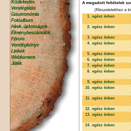
Közlekedés
A megadott feltételek sz
Vendéglátás
(Részeletekhez a ki
Gasztronómia
1.
egész évben
Fotóalbum
Hírek, újdonságok
2.
egész évben
Élménybeszámolók
3.
egész évben
Fórum
4.
egész évben
Vendégkönyv
Linkek
5.
egész évben
Webkamera
6.
egész évben
Játék
7.
egész évben
8.
egész évben
9.
egész évben
10.
egész évben
11.
egész évben
12.
egész évben
13.
egész évben
14.
egész évben