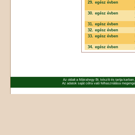
29.
egész évben
30.
egész évben
31.
egész évben
32.
egész évben
33.
egész évben
34.
egész évben
Az oldalt a Mátrahegy Bt. készíti és tartja karban
Az adatok saját célra való felhasználása megenged