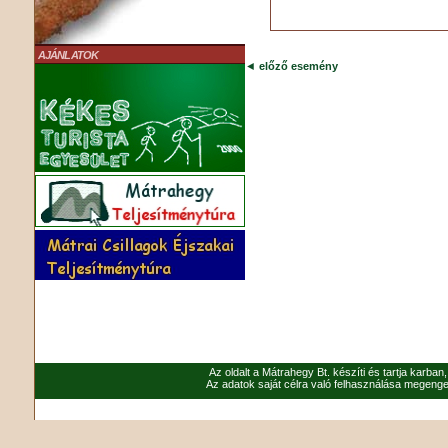
AJÁNLATOK
◄
előző esemény
Az oldalt a Mátrahegy Bt. készíti és tartja karban
Az adatok saját célra való felhasználása megenged