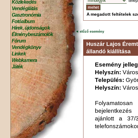
tele
Közlekedés
Vendéglátás
A megadott feltételek sze
Gasztronómia
Fotóalbum
Hírek, újdonságok
◄
előző esemény
Élménybeszámolók
Fórum
Huszár Lajos Éremt
Vendégkönyv
állandó kiállítása
Linkek
Webkamera
Esemény jelleg
Játék
Helyszín:
Város
Település:
Gyö
Helyszín:
Város
Folyamatosan 
bejelentkezés
ajánlott a 37
telefonszámoko