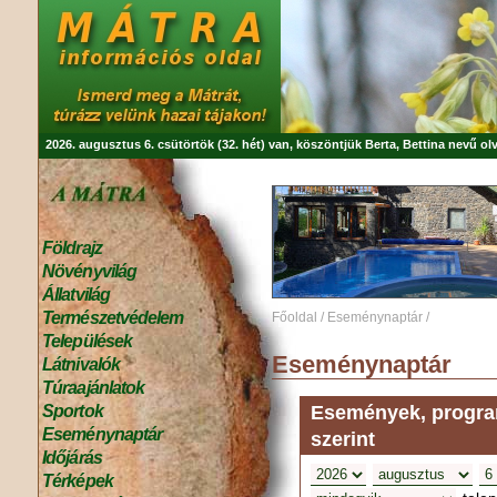
2026. augusztus 6. csütörtök (32. hét) van, köszöntjük
Berta, Bettina
nevű olv
Földrajz
Növényvilág
Állatvilág
Természetvédelem
Főoldal
/
Eseménynaptár
/
Települések
Eseménynaptár
Látnivalók
Túraajánlatok
Események, program
Sportok
Eseménynaptár
szerint
Időjárás
Térképek