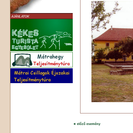
AJÁNLATOK
◄
előző esemény