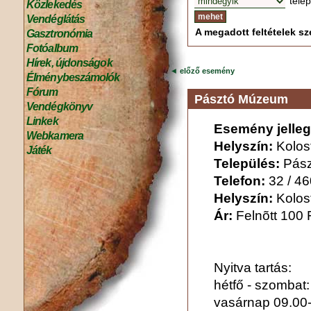
tele
Közlekedés
Vendéglátás
A megadott feltételek sze
Gasztronómia
Fotóalbum
Hírek, újdonságok
◄
előző esemény
Élménybeszámolók
Fórum
Pásztó Múzeum
Vendégkönyv
Linkek
Esemény jelleg
Webkamera
Helyszín:
Kolost
Játék
Település:
Pász
Telefon:
32 / 4
Helyszín:
Kolost
Ár:
Felnõtt 100 F
Nyitva tartás:
hétfő - szombat:
vasárnap 09.00-