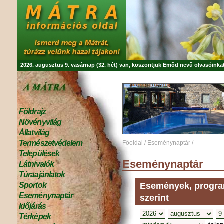
2026. augusztus 9. vasárnap (32. hét) van, köszöntjük
Emőd
nevű olvasóinkat
Földrajz
Növényvilág
Állatvilág
Természetvédelem
Főoldal
/
Eseménynaptár
/
Települések
Eseménynaptár
Látnivalók
Túraajánlatok
Események, program
Sportok
Eseménynaptár
szerint
Időjárás
Térképek