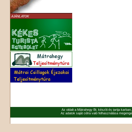
AJÁNLATOK
Az oldalt a Mátrahegy Bt. készíti és tartja karban
Az adatok saját célra való felhasználása megenged