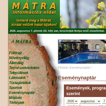
2026. augusztus 7. péntek (32. hét) van, köszöntjük
Ibolya
nevű olvasóinkat.
Földrajz
Növényvilág
Állatvilág
Természetvédelem
Főoldal
/
Eseménynaptár
/
Települések
Eseménynaptár
Látnivalók
Túraajánlatok
Események, program
Sportok
Eseménynaptár
szerint
Időjárás
Térképek