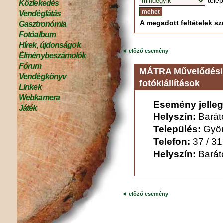
tele
Közlekedés
Vendéglátás
A megadott feltételek sze
Gasztronómia
Fotóalbum
Hírek, újdonságok
◄
előző esemény
Élménybeszámolók
Fórum
MÁTRA Művelődési 
Vendégkönyv
fotókiállítások
Linkek
Webkamera
Esemény jelleg
Játék
Helyszín:
Barát
Település:
Gyö
Telefon:
37 / 3
Helyszín:
Barát
◄
előző esemény