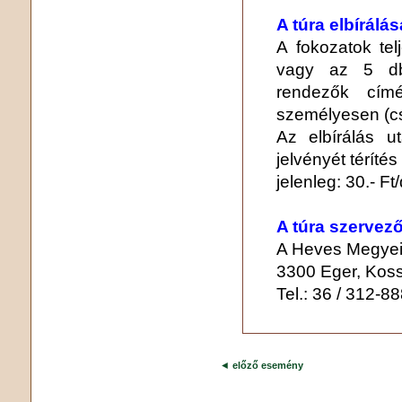
A túra elbírálás
A fokozatok tel
vagy az 5 db 
rendezők címé
személyesen (cs
Az elbírálás u
jelvényét téríté
jelenleg: 30.- Ft
A túra szervező
A Heves Megyei
3300 Eger, Koss
Tel.: 36 / 312-8
◄
előző esemény