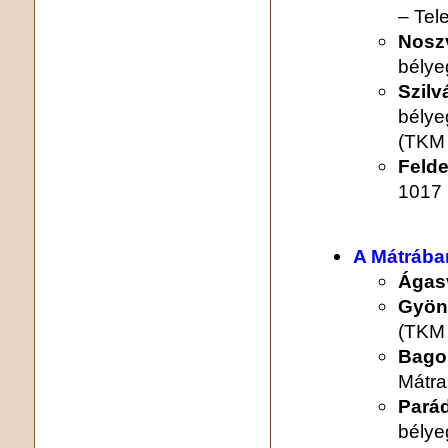
– Tel
Nosz
bélye
Szilv
bélye
(TKM
Feld
1017 
A Mátrába
Ágas
Gyön
(TKM 
Bagol
Mátra
Pará
bélye