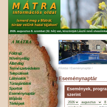
2026. augusztus 8. szombat (32. hét) van, köszöntjük
László
nevű olvasóinka
Földrajz
Növényvilág
Állatvilág
Természetvédelem
Főoldal
/
Eseménynaptár
/
Települések
Eseménynaptár
Látnivalók
Túraajánlatok
Események, program
Sportok
Eseménynaptár
szerint
Időjárás
Térképek