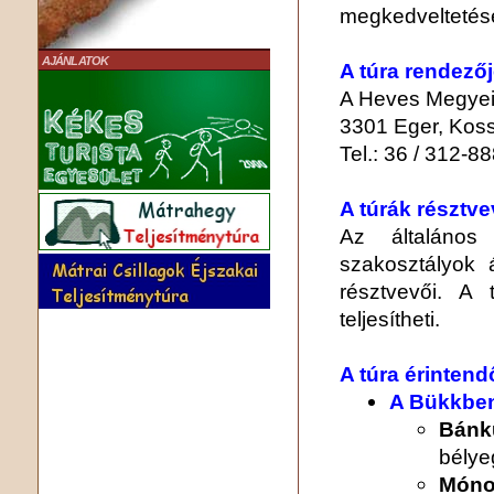
megkedveltetés
AJÁNLATOK
A túra rendező
A Heves Megyei
3301 Eger, Kossu
Tel.: 36 / 312-8
A túrák résztve
Az általános 
szakosztályok á
résztvevői. A 
teljesítheti.
A túra érintend
A Bükkbe
Bánk
bélye
Móno