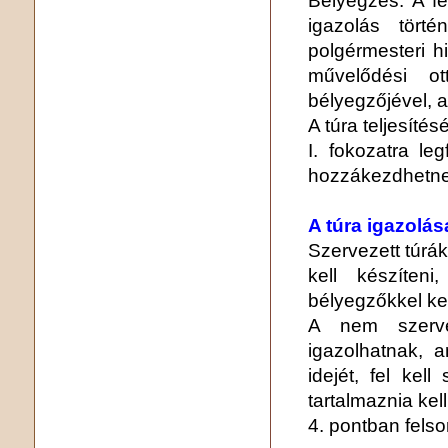
igazolás törté
polgérmesteri hi
művelődési ot
bélyegzőjével, 
A túra teljesítés
I. fokozatra le
hozzákezdhetnek 
A túra igazolás
Szervezett túrák
kell készíten
bélyegzőkkel kel
A nem szervez
igazolhatnak, am
idejét, fel kell
tartalmaznia kell
4. pontban felso