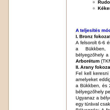
Rudo
Kékes
A teljesítés mó
I. Bronz fokoza
A felsorolt 6-6 é
a Bükkben, 
bélyegzőhely a 
Arborétum
(TKM
II. Arany fokoza
Fel kell keresn
amelyeket eddig
a Bükkben, és 2
bélyegzőhely p
Ugyanaz a bélye
egy túrával csak
Bélyegzés: A fe