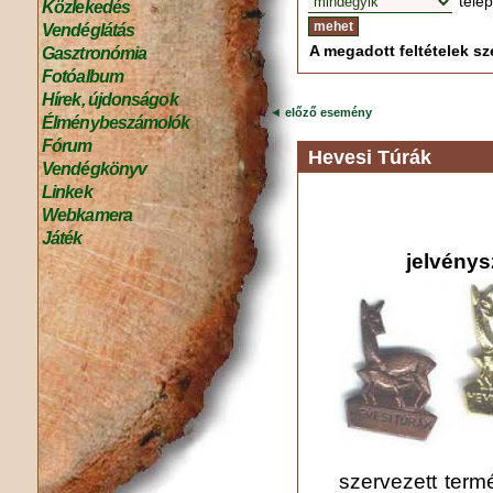
tele
Közlekedés
Vendéglátás
A megadott feltételek sze
Gasztronómia
Fotóalbum
Hírek, újdonságok
◄
előző esemény
Élménybeszámolók
Fórum
Hevesi Túrák
Vendégkönyv
Linkek
Webkamera
Játék
jelvénys
szervezett term