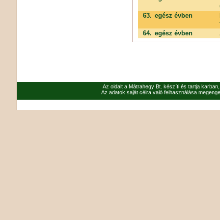
63.
egész évben
64.
egész évben
Az oldalt a Mátrahegy Bt. készíti és tartja karban
Az adatok saját célra való felhasználása megenged