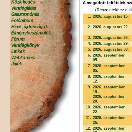
Közlekedés
A megadott feltételek sz
Vendéglátás
(Részeletekhez a ki
Gasztronómia
1.
2026. augusztus 15.
Fotóalbum
Hírek, újdonságok
2.
2026. augusztus 22.
Élménybeszámolók
3.
2026. augusztus 26.
Fórum
4.
2026. augusztus 29.
Vendégkönyv
5.
2026. augusztus 30.
Linkek
6.
2026. szeptember
Webkamera
05.
Játék
7.
2026. szeptember
05.
8.
2026. szeptember
12.
9.
2026. szeptember
19 -
2026. szeptember
20.
10.
2026. szeptember
22.
11.
2026. szeptember
26.
12.
2026. szeptember