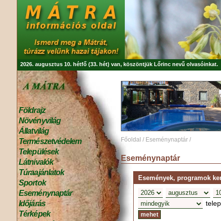
2026. augusztus 10. hétfő (33. hét) van, köszöntjük
Lőrinc
nevű olvasóinkat.
Földrajz
Növényvilág
Állatvilág
Főoldal
/
Eseménynaptár
/
Természetvédelem
Települések
Eseménynaptár
Látnivalók
Túraajánlatok
Események, programok kere
Sportok
Eseménynaptár
tele
Időjárás
Térképek