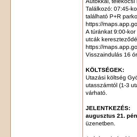
Autókkal, telekocsi
Találkozó: 07:45-k
található P+R park
https://maps.app
A túránkat 9:00-kor
utcák kereszteződé
https://maps.app.g
Visszaindulás 16 ór
KÖLTSÉGEK:
Utazási költség Gy
utasszámtól (1-3 u
várható.
JELENTKEZÉS:
augusztus 21. pén
üzenetben.