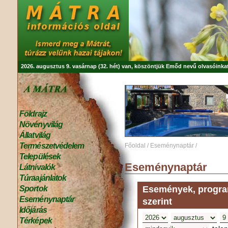
2026. augusztus 9. vasárnap (32. hét) van, köszöntjük
Emőd
nevű olvasóinkat
Földrajz
Növényvilág
Állatvilág
Természetvédelem
Főoldal
/
Eseménynaptár
/
Települések
Eseménynaptár
Látnivalók
Túraajánlatok
Események, program
Sportok
Eseménynaptár
szerint
Időjárás
Térképek