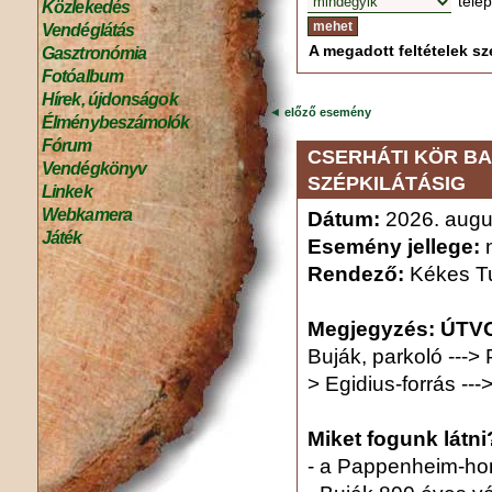
tele
Közlekedés
Vendéglátás
A megadott feltételek sze
Gasztronómia
Fotóalbum
Hírek, újdonságok
◄
előző esemény
Élménybeszámolók
Fórum
CSERHÁTI KÖR B
Vendégkönyv
SZÉPKILÁTÁSIG
Linkek
Webkamera
Dátum:
2026. augu
Játék
Esemény jellege:
n
Rendező:
Kékes Tu
Megjegyzés:
ÚTV
Buják, parkoló --->
> Egidius-forrás ---
Miket fogunk látni
- a Pappenheim-ho