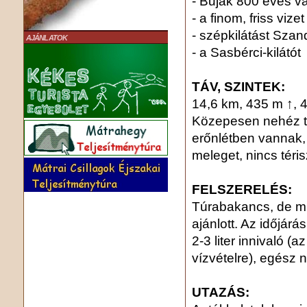
- Buják 800 éves v
- a finom, friss vize
- szépkilátást Szan
AJÁNLATOK
- a Sasbérci-kilátót
TÁV, SZINTEK:
14,6 km, 435 m ↑, 
Közepesen nehéz tú
erőnlétben vannak, 
meleget, nincs téri
FELSZERELÉS:
Túrabakancs, de mi
ajánlott. Az időjár
2-3 liter innivaló (
vízvételre), egész
UTAZÁS: