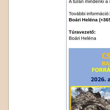
A túrán mindenki a 
További információ:
Boári Heléna (+36
Túravezető:
Boári Heléna