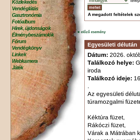
tele
Közlekedés
Vendéglátás
A megadott feltételek sze
Gasztronómia
Fotóalbum
Hírek, újdonságok
◄
előző esemény
Élménybeszámolók
Fórum
Egyesületi délután
Vendégkönyv
Dátum:
2026. októb
Linkek
Webkamera
Találkozó helye:
Gy
Játék
iroda
Találkozó ideje:
16
.
Az egyesületi délut
túramozgalmi füzete
Kéktúra füzet,
Rákóczi füzet,
Várak a Mátrában k