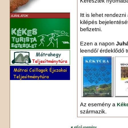
Keresztek nyomáb
Itt is lehet rendezn
AJÁNLATOK
kilépés bejelentését
befizetni.
Ezen a napon
Juhá
leendő/ érdeklődő t
Az esemény a
Kéke
származik.
◄
előző esemény