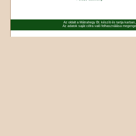
Az oldalt a Mátrahegy Bt. készíti és tartja karban
Az adatok saját célra való felhasználása megenged