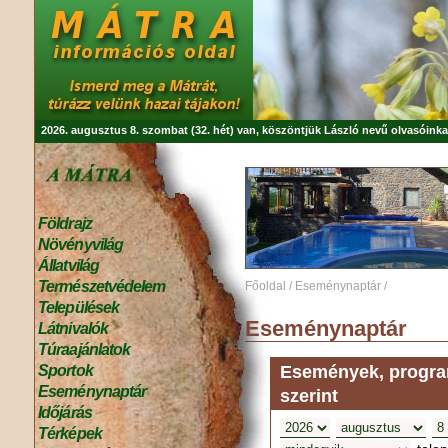
2026. augusztus 8. szombat (32. hét) van, köszöntjük
László
nevű olvasóinka
Földrajz
Növényvilág
Állatvilág
Természetvédelem
Főoldal
/
Eseménynaptár
/
Települések
Eseménynaptár
Látnivalók
Túraajánlatok
Események, program
Sportok
Eseménynaptár
szerint
Időjárás
Térképek