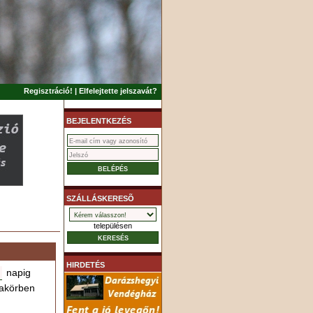
Regisztráció!
|
Elfelejtette jelszavát?
BEJELENTKEZÉS
SZÁLLÁSKERESÕ
településen
HIRDETÉS
napig
akörben