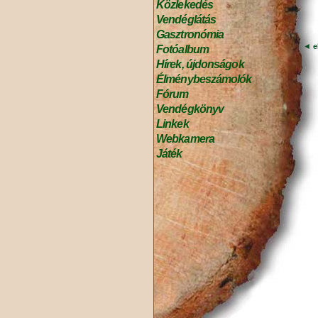
Közlekedés
Vendéglátás
Gasztronómia
◄
e
Fotóalbum
Hírek, újdonságok
Élménybeszámolók
Fórum
Vendégkönyv
Linkek
Webkamera
Játék