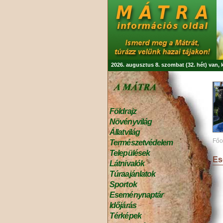
2026. augusztus 8. szombat (32. hét) van,
Földrajz
Növényvilág
Állatvilág
Főo
Természetvédelem
Települések
Es
Látnivalók
Túraajánlatok
Sportok
Eseménynaptár
Időjárás
Térképek