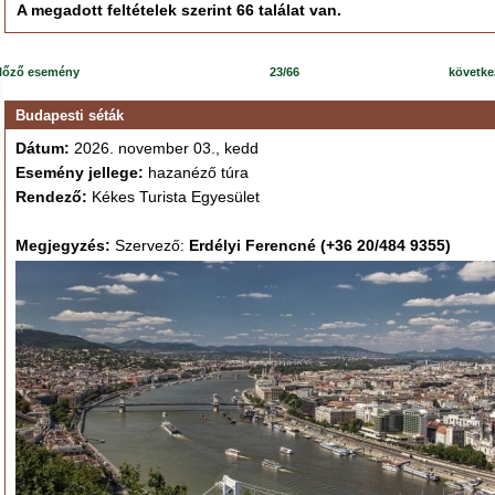
A megadott feltételek szerint 66 találat van.
lőző esemény
23/66
követk
Budapesti séták
Dátum:
2026. november 03., kedd
Esemény jellege:
hazanéző túra
Rendező:
Kékes Turista Egyesület
Megjegyzés:
Szervező:
Erdélyi Ferencné (+36 20/484 9355)