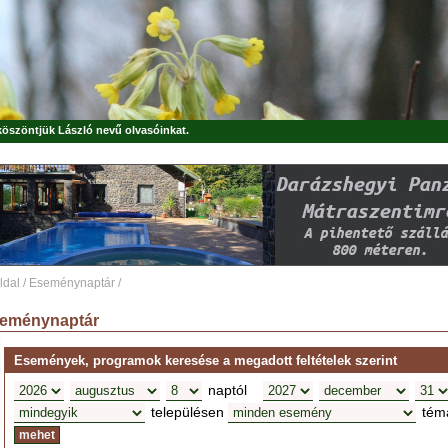
 köszöntjük
László
nevű olvasóinkat.
ldal
/
Eseménynaptár
/
eménynaptár
Események, programok keresése a megadott feltételek szerint
naptól
településen
tém