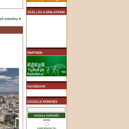
SZÁLLÁS AJÁNLATAINK
ező esemény
►
PARTNER
FACEBOOK
GOOGLE KERESÉS
www
matrahegy.hu