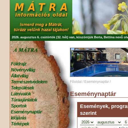
2026. augusztus 6. csütörtök (32. hét) van, köszöntjük
Berta, Bettina
nevű olv
Földrajz
Növényvilág
Állatvilág
Természetvédelem
Főoldal
/
Eseménynaptár
/
Települések
Eseménynaptár
Látnivalók
Túraajánlatok
Események, program
Sportok
Eseménynaptár
szerint
Időjárás
Térképek