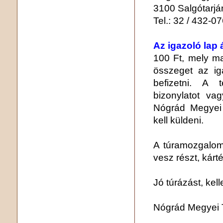
3100 Salgótarján
Tel.: 32 / 432-0
Az igazoló lap 
100 Ft, mely ma
összeget az ig
befizetni. A t
bizonylatot va
Nógrád Megyei
kell küldeni.
A túramozgalom
vesz részt, kárt
Jó túrázást, kel
Nógrád Megyei 