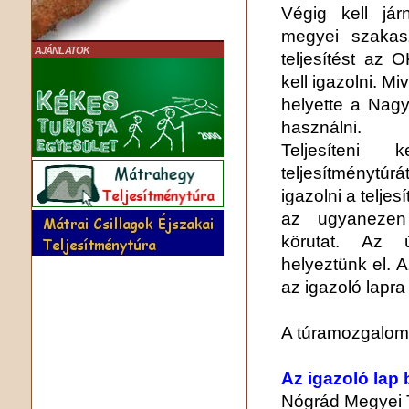
Végig kell já
megyei szakas
AJÁNLATOK
teljesítést az 
kell igazolni. M
helyette a Nagy
használni.
Teljesíteni
teljesítménytúr
igazolni a teljes
az ugyanezen
körutat. Az ú
helyeztünk el. A
az igazoló lapra 
A túramozgalom 
Az igazoló lap
Nógrád Megyei 