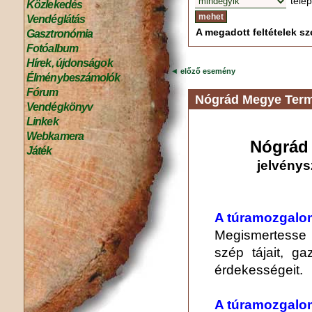
tele
Közlekedés
Vendéglátás
A megadott feltételek sze
Gasztronómia
Fotóalbum
Hírek, újdonságok
◄
előző esemény
Élménybeszámolók
Fórum
Nógrád Megye Term
Vendégkönyv
Linkek
Webkamera
Nógrád 
Játék
jelvénys
A túramozgalom
Megismertesse
szép tájait, ga
érdekességeit.
A túramozgalom 