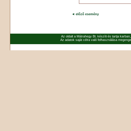
◄
előző esemény
Az oldalt a Mátrahegy Bt. készíti és tartja karban
Az adatok saját célra való felhasználása megenged