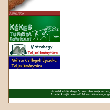
AJÁNLATOK
Az oldalt a Mátrahegy Bt. készíti és tartja karban
Az adatok saját célra való felhasználása megenged