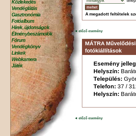
tele
Közlekedés
Vendéglátás
A megadott feltételek sze
Gasztronómia
Fotóalbum
Hírek, újdonságok
◄
előző esemény
Élménybeszámolók
Fórum
MÁTRA Művelődési 
Vendégkönyv
fotókiállítások
Linkek
Webkamera
Esemény jelleg
Játék
Helyszín:
Barát
Település:
Gyö
Telefon:
37 / 3
Helyszín:
Barát
◄
előző esemény