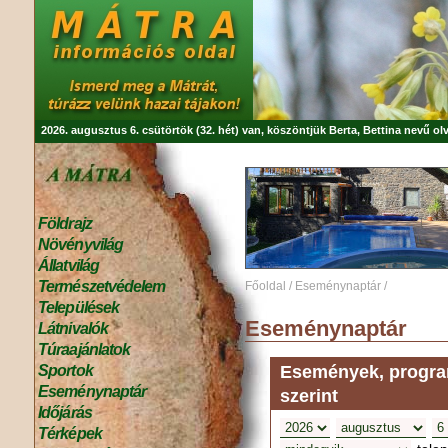
2026. augusztus 6. csütörtök (32. hét) van, köszöntjük
Berta, Bettina
nevű olv
Földrajz
Növényvilág
Állatvilág
Természetvédelem
Főoldal
/
Eseménynaptár
/
Települések
Eseménynaptár
Látnivalók
Túraajánlatok
Események, program
Sportok
Eseménynaptár
szerint
Időjárás
Térképek