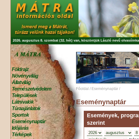
2026. augusztus 8. szombat (32. hét) van, köszöntjük
László
nevű olvasóinka
Földrajz
Növényvilág
Állatvilág
Természetvédelem
Főoldal
/
Eseménynaptár
/
Települések
Eseménynaptár
Látnivalók
Túraajánlatok
Események, program
Sportok
Eseménynaptár
szerint
Időjárás
Térképek