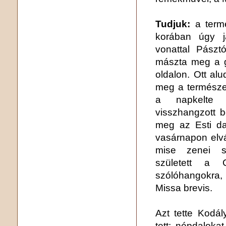
Tudjuk:
a termé
korában úgy j
vonattal Pászt
mászta meg a ge
oldalon. Ott alu
meg a természet
a napkelte 
visszhangzott b
meg az Esti da
vasárnapon elvál
mise zenei szo
született a 
szólóhangokra,
Missa brevis.
Azt tette Kodá
tett: népdaloka