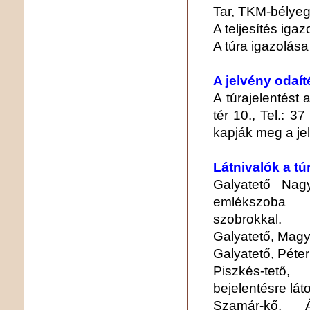
Tar, TKM-bélye
A teljesítés igaz
A túra igazolása 
A jelvény odaít
A túrajelentést
tér 10., Tel.: 37
kapják meg a jel
Látnivalók a tú
Galyatető Nagy
emlékszoba 
szobrokkal.
Galyatető, Mag
Galyatető, Péter
Piszkés-tető,
bejelentésre lát
Szamár-kő,