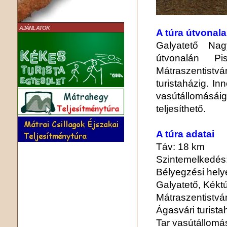
AJÁNLATOK
A túra útvonala
Galyatető Nag
útvonalán Pis
Mátraszentis
turistaházig. I
vasútállomásá
teljesíthető.
A túra adatai
Táv: 18 km
Szintemelkedés:
Bélyegzési hely
Galyatető, Kékt
Mátraszentistvá
Ágasvári turist
Tar vasútállom