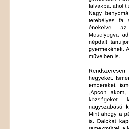
falvakba, ahol ti
Nagy benyomást
terebélyes fa 
énekelve az a
Mosolyogva ado
népdalt tanulj
gyermekének. Az
műveiben is.
Rendszeresen s
hegyeket. Ismer
embereket, isme
„Apcon lakom, 
községeket 
nagyszabású k
Mint ahogy a pás
is. Dalokat ka
remekművel, a Má