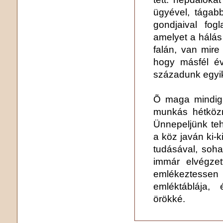
ügyével, tágab
gondjaival fog
amelyet a hálás
falán, van mire
hogy másfél év
századunk egyi
Õ maga mindig t
munkás hétközn
Ünnepeljünk te
a köz javán ki-
tudásával, soh
immár elvégze
emlékeztess
emléktáblája,
örökké.