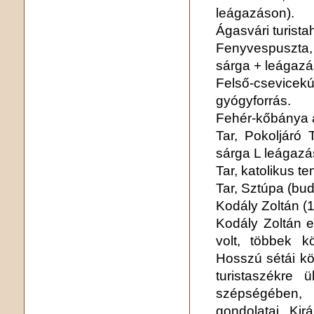
leágazáson).
Ágasvári turista
Fenyvespuszta
sárga + leágazá
Felső-csevice
gyógyforrás.
Fehér-kőbánya a
Tar, Pokoljáró 
sárga L leágazá
Tar, katolikus t
Tar, Sztúpa (bu
Kodály Zoltán (
Kodály Zoltán e
volt, többek k
Hosszú sétái kö
turistaszékre 
szépségében, 
gondolatai. Kir