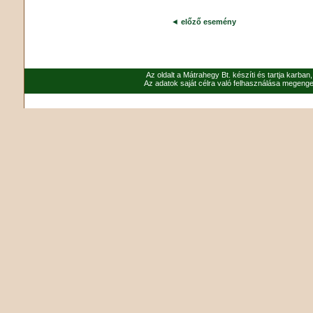
◄
előző esemény
Az oldalt a Mátrahegy Bt. készíti és tartja karban
Az adatok saját célra való felhasználása megenged