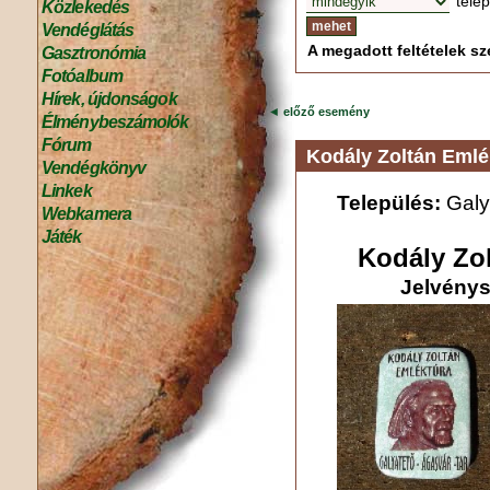
tele
Közlekedés
Vendéglátás
A megadott feltételek sze
Gasztronómia
Fotóalbum
Hírek, újdonságok
◄
előző esemény
Élménybeszámolók
Fórum
Kodály Zoltán Emlé
Vendégkönyv
Linkek
Település:
Galy
Webkamera
Játék
Kodály Zo
Jelvénys