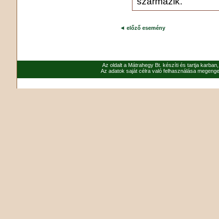
származik.
◄
előző esemény
Az oldalt a Mátrahegy Bt. készíti és tartja karban
Az adatok saját célra való felhasználása megenged