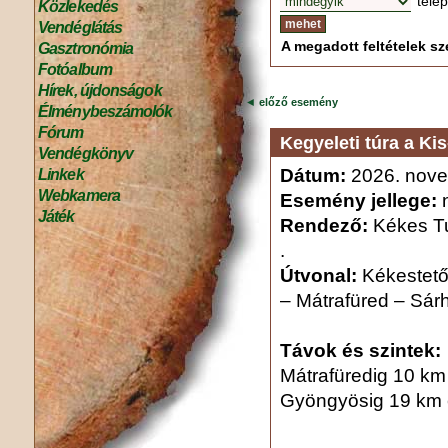
tele
Közlekedés
Vendéglátás
A megadott feltételek sze
Gasztronómia
Fotóalbum
Hírek, újdonságok
◄
előző esemény
Élménybeszámolók
Fórum
Kegyeleti túra a Ki
Vendégkönyv
Dátum:
2026. nove
Linkek
Webkamera
Esemény jellege:
n
Játék
Rendező:
Kékes Tu
.
Útvonal:
Kékestető
– Mátrafüred – Sá
Távok és szintek:
Mátrafüredig 10 km
Gyöngyösig 19 km 