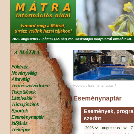
2026. augusztus 7. péntek (32. hét) van, köszöntjük
Ibolya
nevű olvasóinkat.
Földrajz
Növényvilág
Állatvilág
Természetvédelem
Főoldal
/
Eseménynaptár
/
Települések
Eseménynaptár
Látnivalók
Túraajánlatok
Események, program
Sportok
Eseménynaptár
szerint
Időjárás
Térképek