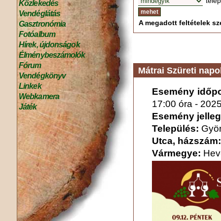
tele
Közlekedés
Vendéglátás
A megadott feltételek sze
Gasztronómia
Fotóalbum
Hírek, újdonságok
Élménybeszámolók
Fórum
Mátrai Szüreti napo
Vendégkönyv
Linkek
Esemény időpo
Webkamera
17:00 óra
-
2025
Játék
Esemény jelleg
Település:
Gyö
Utca, házszám:
Vármegye:
Hev