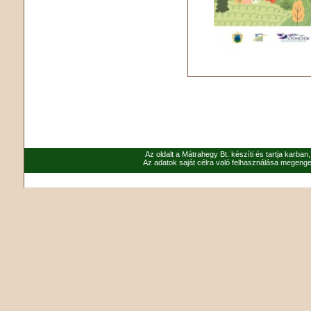
Az oldalt a Mátrahegy Bt. készíti és tartja karban
Az adatok saját célra való felhasználása megenged