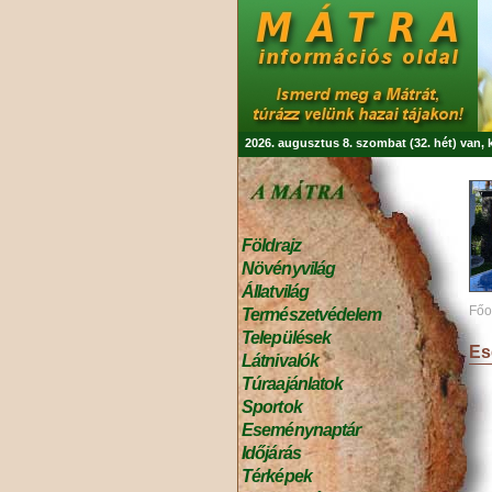
2026. augusztus 8. szombat (32. hét) van,
Földrajz
Növényvilág
Állatvilág
Főo
Természetvédelem
Települések
Es
Látnivalók
Túraajánlatok
Sportok
Eseménynaptár
Időjárás
Térképek