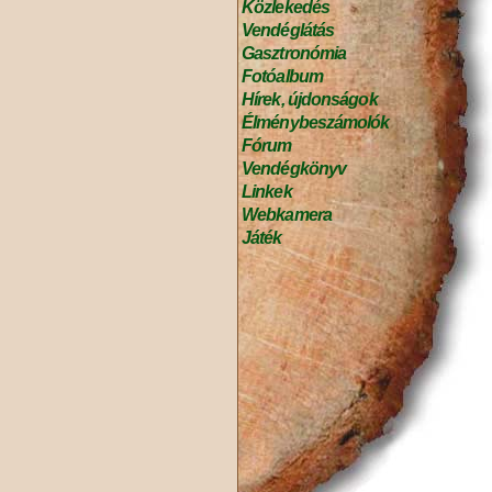
Közlekedés
Vendéglátás
Gasztronómia
Fotóalbum
Hírek, újdonságok
Élménybeszámolók
Fórum
Vendégkönyv
Linkek
Webkamera
Játék