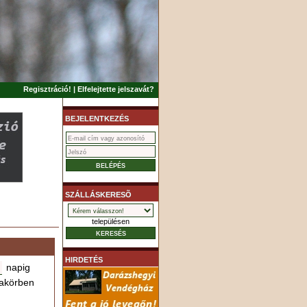
Regisztráció!
|
Elfelejtette jelszavát?
BEJELENTKEZÉS
SZÁLLÁSKERESÕ
településen
HIRDETÉS
napig
akörben