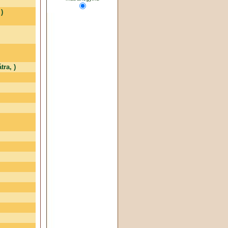
 )
tra, )