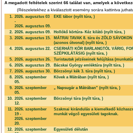
A megadott feltételek szerint 66 találat van, amelyek a következ
(Részeletekhez a kiválasztott esemény sorára kattintva juthat
1.
2026. augusztus 03
EKE tábor (nyílt túra, )
-
2026. augusztus 09.
2.
2026. augusztus 09.
Hollókő körtúra- Kéz kilátó (nyílt túra, )
3.
2026. augusztus 15.
MÁTRAI TAVAK 8. túra és ZÖLD SÁVOKON 3
(azonos útvonal) (nyílt túra, )
4.
2026. augusztus 22.
CSERHÁTI KÖR BARLANGTÓL VÁRIG, F
SZÉPKILÁTÁSIG (nyílt túra, )
5.
2026. augusztus 26.
Turistautak jelzéseinek felújítása (munkatúr
6.
2026. augusztus 29.
Bácskai György emléktúra (nyílt túra, )
7.
2026. augusztus 30.
Börzsönyi kék 3. túra (nyílt túra, )
8.
2026. szeptember
Kövek a Mátrában (nyílt túra, )
05.
9.
2026. szeptember
„ Napsugár a Mátrában” (nyílt túra, )
05.
10.
2026. szeptember
Börzsönyi túra (nyílt túra, )
12.
11.
2026. szeptember
Szakmai kirándulás a kiemelkedő közhasz
19 -
munkát végző egyesületi tagoknak.
2026. szeptember
20.
12.
2026. szeptember
Egyesületi délután