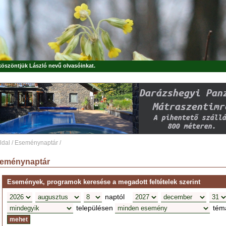
 köszöntjük
László
nevű olvasóinkat.
ldal
/
Eseménynaptár
/
eménynaptár
Események, programok keresése a megadott feltételek szerint
naptól
településen
tém