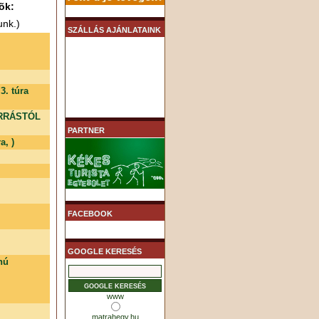
õk:
unk.)
SZÁLLÁS AJÁNLATAINK
. túra
ORRÁSTÓL
PARTNER
a, )
FACEBOOK
GOOGLE KERESÉS
nú
www
matrahegy.hu