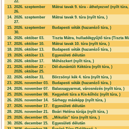
22.
13.
2026. szeptember
Mátrai tavak 9. túra - áthelyezve! (nyílt túra,
26.
14.
2026. szeptember
Mátrai tavak 9. túra (nyílt túra, )
27.
15.
2026. szeptember
Budapesti séták (hazanéző túra, )
30.
16.
2026. október 03.
Tiszta Mátra, hulladékgyűjtő túra (Tiszta Má
17.
2026. október 10.
Mátrai tavak 10. túra (nyílt túra, )
18.
2026. október 13.
Budapesti séták (hazanéző túra, )
19.
2026. október 13.
Egyesületi délután
20.
2026. október 17.
Méhészkert (nyílt túra, )
21.
2026. október 22 -
Dél-dunántúli Kéktúra (nyílt túra, )
2026. október 25.
22.
2026. október 31.
Börzsönyi kék 4. túra (nyílt túra, )
23.
2026. november 03.
Budapesti séták (hazanéző túra, )
24.
2026. november 07.
Balassagyarmat, városnézés (nyílt túra, )
25.
2026. november 08.
Kegyeleti túra a Kis-kőhöz (nyílt túra, )
26.
2026. november 14.
Sárhegy másképp (nyílt túra, )
27.
2026. november 17.
Egyesületi délután
28.
2026. november 21.
Boári Heléna túrája (nyílt túra, )
29.
2026. december 05.
„Mikulás” túra (nyílt túra, )
30.
2026. december 15.
Egyesületi délután
31.
2026. december 19.
Évzáró Túra (Találkozó, )