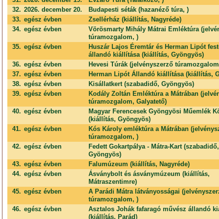
32.
2026. december 20.
Budapesti séták (hazanéző túra, )
33.
egész évben
Zsellérház (kiállítás, Nagyréde)
34.
egész évben
Vörösmarty Mihály Mátrai Emléktúra (jelvé
túramozgalom, )
35.
egész évben
Huszár Lajos Éremtár és Herman Lipót fe
állandó kiállítása (kiállítás, Gyöngyös)
36.
egész évben
Hevesi Túrák (jelvényszerző túramozgalom,
37.
egész évben
Herman Lipót Állandó kiállítása (kiállítás,
38.
egész évben
Kisállatkert (szabadidő, Gyöngyös)
39.
egész évben
Kodály Zoltán Emléktúra a Mátrában (jelvé
túramozgalom, Galyatető)
40.
egész évben
Magyar Ferencesek Gyöngyösi Műemlék Kö
(kiállítás, Gyöngyös)
41.
egész évben
Kós Károly emléktúra a Mátrában (jelvénys
túramozgalom, )
42.
egész évben
Fedett Gokartpálya - Mátra-Kart (szabadidő,
Gyöngyös)
43.
egész évben
Falumúzeum (kiállítás, Nagyréde)
44.
egész évben
Ásványbolt és ásványmúzeum (kiállítás,
Mátraszentimre)
45.
egész évben
A Parádi Mátra látványosságai (jelvénysze
túramozgalom, )
46.
egész évben
Asztalos Johák fafaragó művész állandó kiá
(kiállítás, Parád)