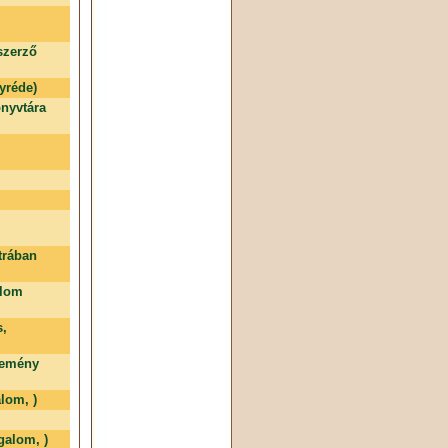
szerző
yréde)
nyvtára
trában
alom
s,
temény
lom, )
galom, )