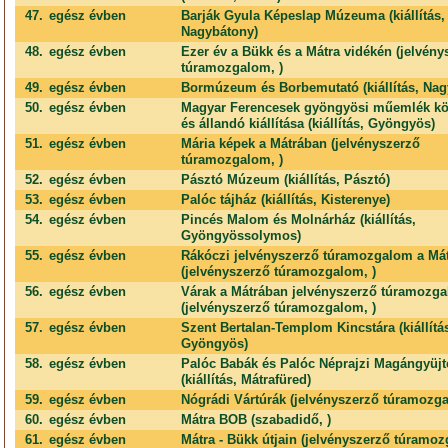
47.
egész évben
Barják Gyula Képeslap Múzeuma (kiállítás,
Nagybátony)
48.
egész évben
Ezer év a Bükk és a Mátra vidékén (jelvény
túramozgalom, )
49.
egész évben
Bormúzeum és Borbemutató (kiállítás, Nag
50.
egész évben
Magyar Ferencesek gyöngyösi műemlék kö
és állandó kiállítása (kiállítás, Gyöngyös)
51.
egész évben
Mária képek a Mátrában (jelvényszerző
túramozgalom, )
52.
egész évben
Pásztó Múzeum (kiállítás, Pásztó)
53.
egész évben
Palóc tájház (kiállítás, Kisterenye)
54.
egész évben
Pincés Malom és Molnárház (kiállítás,
Gyöngyössolymos)
55.
egész évben
Rákóczi jelvényszerző túramozgalom a Má
(jelvényszerző túramozgalom, )
56.
egész évben
Várak a Mátrában jelvényszerző túramozg
(jelvényszerző túramozgalom, )
57.
egész évben
Szent Bertalan-Templom Kincstára (kiállítá
Gyöngyös)
58.
egész évben
Palóc Babák és Palóc Néprajzi Magángyüj
(kiállítás, Mátrafüred)
59.
egész évben
Nógrádi Vártúrák (jelvényszerző túramozga
60.
egész évben
Mátra BOB (szabadidő, )
61.
egész évben
Mátra - Bükk útjain (jelvényszerző túramoz