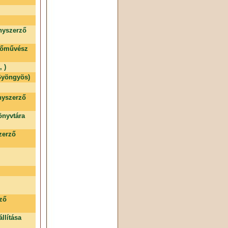
nyszerző
stőművész
 )
 Gyöngyös)
nyszerző
nyvtára
zerző
rző
llítása