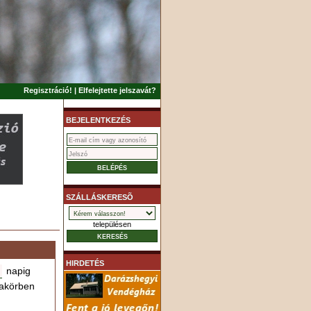
Regisztráció!
|
Elfelejtette jelszavát?
BEJELENTKEZÉS
SZÁLLÁSKERESÕ
településen
HIRDETÉS
napig
akörben