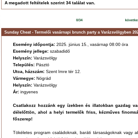
A megadott feltételek szerint 34 találat van.
0/34
követk
Sunday Cheat - Termelői vasárnapi brunch party a Varázsvölgyben 202
Esemény időpontja:
2025. június 15., vasárnap
08:00 óra
Esemény jellege:
szabadidő
Helyszín:
Varázsvölgy
Település:
Pásztó
Utca, házszám:
Szent Imre tér 12.
Vármegye:
Nógrád
Helyszín:
Varázsvölgy
Ár:
ingyenes
Csatlakozz hozzánk egy ízekben és illatokban gazdag v
délelőttön, ahol a helyi termelők friss, kézműves finoms
főszerep!
Tökéletes program családoknak, baráti társaságoknak vagy a