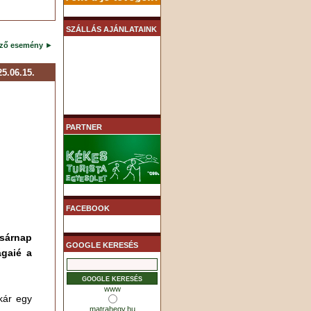
SZÁLLÁS AJÁNLATAINK
ező esemény
►
5.06.15.
PARTNER
FACEBOOK
asárnap
GOOGLE KERESÉS
ágaié a
www
kár egy
matrahegy.hu