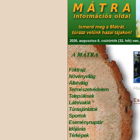
2026. augusztus 6. csütörtök (32. hét) van
Földrajz
Növényvilág
Állatvilág
Főo
Természetvédelem
Települések
Es
Látnivalók
Túraajánlatok
Sportok
Eseménynaptár
Időjárás
Térképek