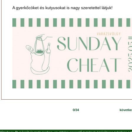
A gyerkőcöket és kutyusokat is nagy szeretettel látjuk!
0/34
követk