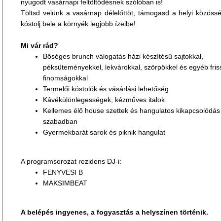
nyugodt vasárnapi feltöltődésnek szólóban is!
Töltsd velünk a vasárnap délelőttöt, támogasd a helyi közössé
kóstolj bele a környék legjobb ízeibe!
Mi vár rád?
Bőséges brunch válogatás házi készítésű sajtokkal,
péksüteményekkel, lekvárokkal, szörpökkel és egyéb fris
finomságokkal
Termelői kóstolók és vásárlási lehetőség
Kávékülönlegességek, kézműves italok
Kellemes élő house szettek és hangulatos kikapcsolódás
szabadban
Gyermekbarát sarok és piknik hangulat
A programsorozat rezidens DJ-i:
FENYVESI B
MAKSIMBEAT
A belépés ingyenes, a fogyasztás a helyszínen történik.