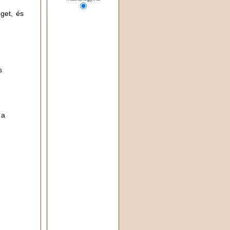
get, és
s
 a