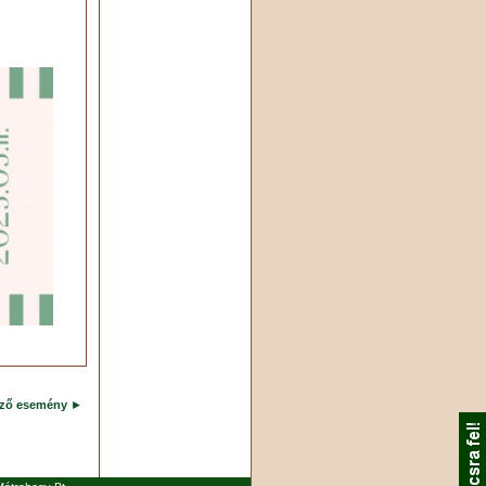
ező esemény
►