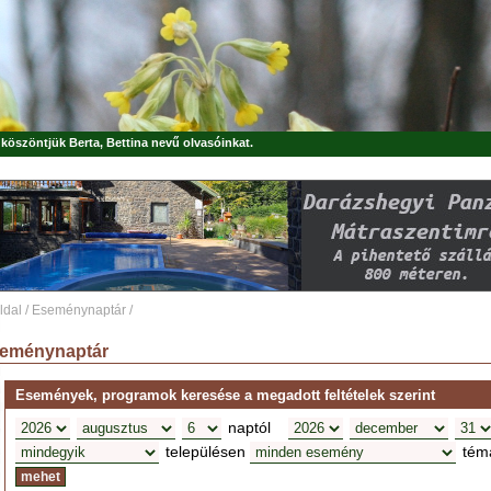
, köszöntjük
Berta, Bettina
nevű olvasóinkat.
ldal
/
Eseménynaptár
/
eménynaptár
Események, programok keresése a megadott feltételek szerint
naptól
településen
tém