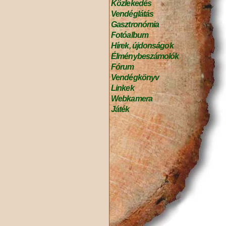
Közlekedés
Vendéglátás
Gasztronómia
Fotóalbum
Hírek, újdonságok
Élménybeszámolók
Fórum
Vendégkönyv
Linkek
Webkamera
Játék