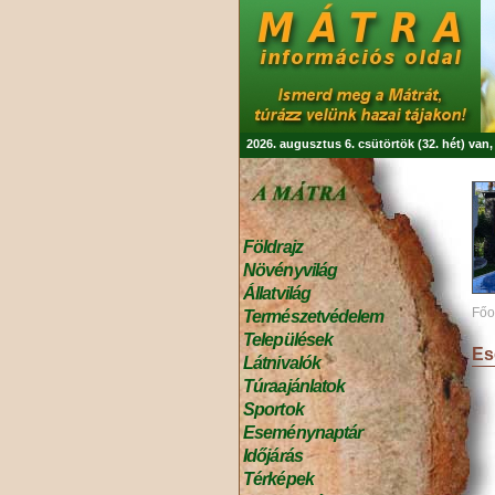
2026. augusztus 6. csütörtök (32. hét) van
Földrajz
Növényvilág
Állatvilág
Főo
Természetvédelem
Települések
Es
Látnivalók
Túraajánlatok
Sportok
Eseménynaptár
Időjárás
Térképek