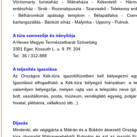
Vörösmarty turistaház - Mátraháza - Kékestető - Hárm
erdészház - Sirok - Rozsnakpuszta - Szarvaskő - Telekessy er
- Bélháromkúti apátsági templom - Bélapátfalva - Cser
barlangszállás - Bánkúti síház - Mályinka - Uppony - Putnok.
A túra szervezője és irányítója
A Heves Megyei Természetbarát Szövetség
3301 Eger, Kossuth L. u. 9. Pf. 204
Tel.: 36 / 312-888
A teljesítés igazolása
Az Országos Kék-túra igazolófüzetben kell bélyegezni egy
Igazolásul elfogadható a Kék-túra bélyegző hiányában: a te
valamilyen bélyegzője, melyen rajta van a település neve (pl.
bolt, vasútállomás, posta, múzeum, vendéglátó egység, polgár
hivatal, plébánia, vállalkozó stb...).
Díjazás
Mindenki, aki végigjárta a Mátrán és a Bükkön átvezető Ország
túra útvonalát Mátraverebélytől Putnokig és azt az igazoló fü