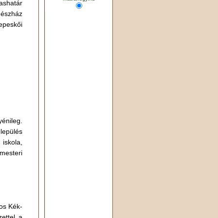
ashatár
dészház
epeskői
énileg.
lepülés
 iskola,
mesteri
os Kék-
zettel a