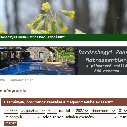
, köszöntjük
Berta, Bettina
nevű olvasóinkat.
ldal
/
Eseménynaptár
/
eménynaptár
Események, programok keresése a megadott feltételek szerint
naptól
településen
tém