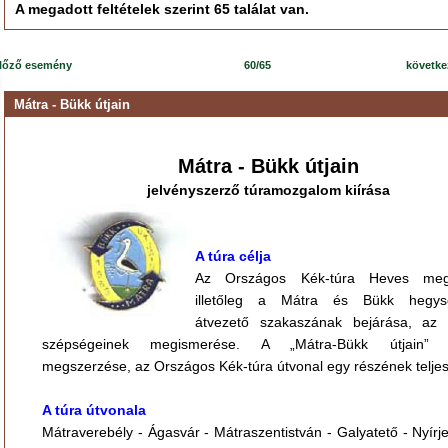
A megadott feltételek szerint 65 találat van.
lőző esemény
60/65
követk
Mátra - Bükk útjain
Mátra - Bükk útjain
jelvényszerző túramozgalom kiírása
A túra célja
Az Országos Kék-túra Heves meg
illetőleg a Mátra és Bükk hegys
átvezető szakaszának bejárása, az 
szépségeinek megismerése. A „Mátra-Bükk útjain” j
megszerzése, az Országos Kék-túra útvonal egy részének teljes
A túra útvonala
Mátraverebély - Ágasvár - Mátraszentistván - Galyatető - Nyírje