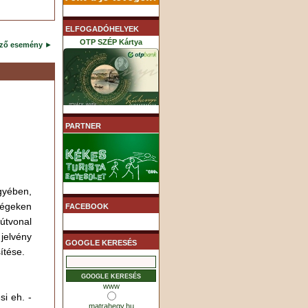
ELFOGADÓHELYEK
OTP SZÉP Kártya
ező esemény
►
K&H SZÉP Kártya
PARTNER
yében,
MHB (MKB) SZÉP Kártya
égeken
FACEBOOK
útvonal
elvény
GOOGLE KERESÉS
ítése.
www
si eh. -
matrahegy.hu