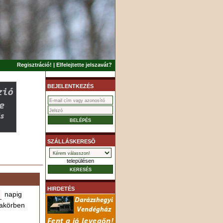
Regisztráció!
|
Elfelejtette jelszavát?
BEJELENTKEZÉS
SZÁLLÁSKERESÕ
településen
HIRDETÉS
napig
akörben