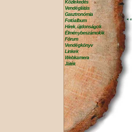
Közlekedés
Vendéglátás
Gasztronómia
◄
e
Fotóalbum
Hírek, újdonságok
Élménybeszámolók
Fórum
Vendégkönyv
Linkek
Webkamera
Játék