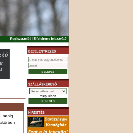
Regisztráció!
|
Elfelejtette jelszavát?
BEJELENTKEZÉS
SZÁLLÁSKERESÕ
településen
HIRDETÉS
napig
akörben