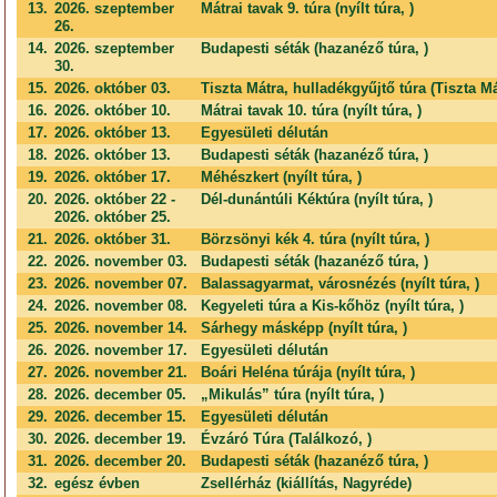
13.
2026. szeptember
Mátrai tavak 9. túra (nyílt túra, )
26.
14.
2026. szeptember
Budapesti séták (hazanéző túra, )
30.
15.
2026. október 03.
Tiszta Mátra, hulladékgyűjtő túra (Tiszta Má
16.
2026. október 10.
Mátrai tavak 10. túra (nyílt túra, )
17.
2026. október 13.
Egyesületi délután
18.
2026. október 13.
Budapesti séták (hazanéző túra, )
19.
2026. október 17.
Méhészkert (nyílt túra, )
20.
2026. október 22 -
Dél-dunántúli Kéktúra (nyílt túra, )
2026. október 25.
21.
2026. október 31.
Börzsönyi kék 4. túra (nyílt túra, )
22.
2026. november 03.
Budapesti séták (hazanéző túra, )
23.
2026. november 07.
Balassagyarmat, városnézés (nyílt túra, )
24.
2026. november 08.
Kegyeleti túra a Kis-kőhöz (nyílt túra, )
25.
2026. november 14.
Sárhegy másképp (nyílt túra, )
26.
2026. november 17.
Egyesületi délután
27.
2026. november 21.
Boári Heléna túrája (nyílt túra, )
28.
2026. december 05.
„Mikulás” túra (nyílt túra, )
29.
2026. december 15.
Egyesületi délután
30.
2026. december 19.
Évzáró Túra (Találkozó, )
31.
2026. december 20.
Budapesti séták (hazanéző túra, )
32.
egész évben
Zsellérház (kiállítás, Nagyréde)