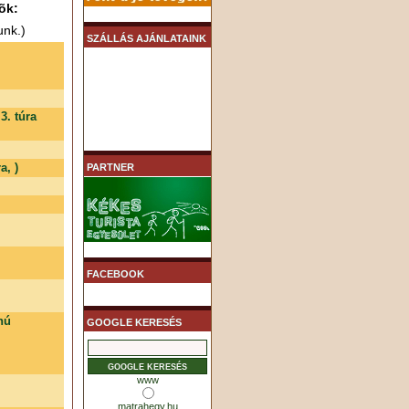
õk:
unk.)
SZÁLLÁS AJÁNLATAINK
. túra
a, )
PARTNER
FACEBOOK
nú
GOOGLE KERESÉS
www
matrahegy.hu