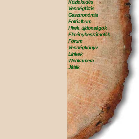
Közlekedés
Vendéglátás
Gasztronómia
Fotóalbum
Hírek, újdonságok
Élménybeszámolók
Fórum
Vendégkönyv
Linkek
Webkamera
Játék