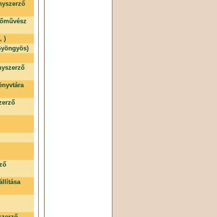
nyszerző
stőművész
 )
 Gyöngyös)
nyszerző
nyvtára
zerző
rző
llítása
szerző