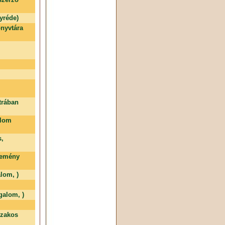
yréde)
nyvtára
trában
alom
s,
temény
lom, )
galom, )
szakos