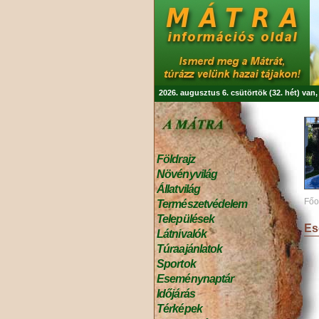
2026. augusztus 6. csütörtök (32. hét) van
Földrajz
Növényvilág
Állatvilág
Főo
Természetvédelem
Települések
Es
Látnivalók
Túraajánlatok
Sportok
Eseménynaptár
Időjárás
Térképek