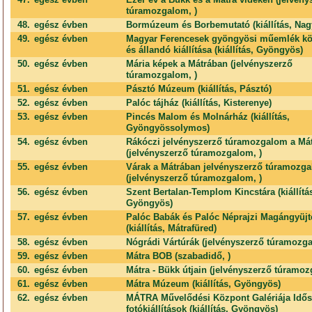
túramozgalom, )
48.
egész évben
Bormúzeum és Borbemutató (kiállítás, Nag
49.
egész évben
Magyar Ferencesek gyöngyösi műemlék kö
és állandó kiállítása (kiállítás, Gyöngyös)
50.
egész évben
Mária képek a Mátrában (jelvényszerző
túramozgalom, )
51.
egész évben
Pásztó Múzeum (kiállítás, Pásztó)
52.
egész évben
Palóc tájház (kiállítás, Kisterenye)
53.
egész évben
Pincés Malom és Molnárház (kiállítás,
Gyöngyössolymos)
54.
egész évben
Rákóczi jelvényszerző túramozgalom a Má
(jelvényszerző túramozgalom, )
55.
egész évben
Várak a Mátrában jelvényszerző túramozg
(jelvényszerző túramozgalom, )
56.
egész évben
Szent Bertalan-Templom Kincstára (kiállítá
Gyöngyös)
57.
egész évben
Palóc Babák és Palóc Néprajzi Magángyüj
(kiállítás, Mátrafüred)
58.
egész évben
Nógrádi Vártúrák (jelvényszerző túramozga
59.
egész évben
Mátra BOB (szabadidő, )
60.
egész évben
Mátra - Bükk útjain (jelvényszerző túramoz
61.
egész évben
Mátra Múzeum (kiállítás, Gyöngyös)
62.
egész évben
MÁTRA Művelődési Központ Galériája Idő
fotókiállítások (kiállítás, Gyöngyös)