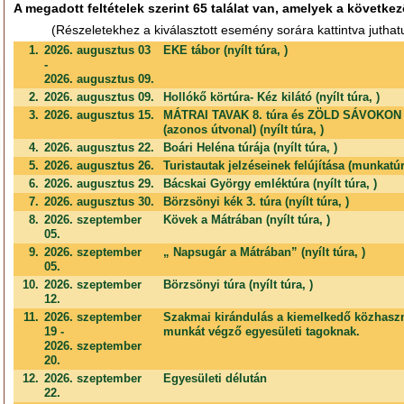
A megadott feltételek szerint 65 találat van, amelyek a következ
(Részeletekhez a kiválasztott esemény sorára kattintva juthat
1.
2026. augusztus 03
EKE tábor (nyílt túra, )
-
2026. augusztus 09.
2.
2026. augusztus 09.
Hollókő körtúra- Kéz kilátó (nyílt túra, )
3.
2026. augusztus 15.
MÁTRAI TAVAK 8. túra és ZÖLD SÁVOKON 3
(azonos útvonal) (nyílt túra, )
4.
2026. augusztus 22.
Boári Heléna túrája (nyílt túra, )
5.
2026. augusztus 26.
Turistautak jelzéseinek felújítása (munkatúr
6.
2026. augusztus 29.
Bácskai György emléktúra (nyílt túra, )
7.
2026. augusztus 30.
Börzsönyi kék 3. túra (nyílt túra, )
8.
2026. szeptember
Kövek a Mátrában (nyílt túra, )
05.
9.
2026. szeptember
„ Napsugár a Mátrában” (nyílt túra, )
05.
10.
2026. szeptember
Börzsönyi túra (nyílt túra, )
12.
11.
2026. szeptember
Szakmai kirándulás a kiemelkedő közhasz
19 -
munkát végző egyesületi tagoknak.
2026. szeptember
20.
12.
2026. szeptember
Egyesületi délután
22.