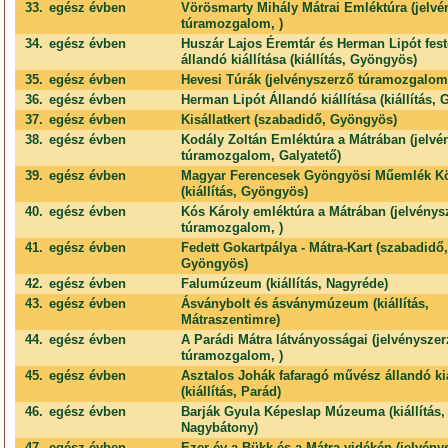
33.
egész évben
Vörösmarty Mihály Mátrai Emléktúra (jelvé
túramozgalom, )
34.
egész évben
Huszár Lajos Éremtár és Herman Lipót fe
állandó kiállítása (kiállítás, Gyöngyös)
35.
egész évben
Hevesi Túrák (jelvényszerző túramozgalom,
36.
egész évben
Herman Lipót Állandó kiállítása (kiállítás,
37.
egész évben
Kisállatkert (szabadidő, Gyöngyös)
38.
egész évben
Kodály Zoltán Emléktúra a Mátrában (jelvé
túramozgalom, Galyatető)
39.
egész évben
Magyar Ferencesek Gyöngyösi Műemlék Kö
(kiállítás, Gyöngyös)
40.
egész évben
Kós Károly emléktúra a Mátrában (jelvénys
túramozgalom, )
41.
egész évben
Fedett Gokartpálya - Mátra-Kart (szabadidő,
Gyöngyös)
42.
egész évben
Falumúzeum (kiállítás, Nagyréde)
43.
egész évben
Ásványbolt és ásványmúzeum (kiállítás,
Mátraszentimre)
44.
egész évben
A Parádi Mátra látványosságai (jelvénysze
túramozgalom, )
45.
egész évben
Asztalos Johák fafaragó művész állandó kiá
(kiállítás, Parád)
46.
egész évben
Barják Gyula Képeslap Múzeuma (kiállítás,
Nagybátony)
47.
egész évben
Ezer év a Bükk és a Mátra vidékén (jelvény