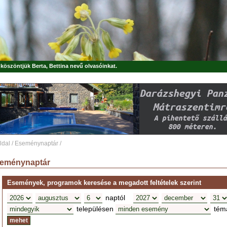
, köszöntjük
Berta, Bettina
nevű olvasóinkat.
ldal
/
Eseménynaptár
/
eménynaptár
Események, programok keresése a megadott feltételek szerint
naptól
településen
tém