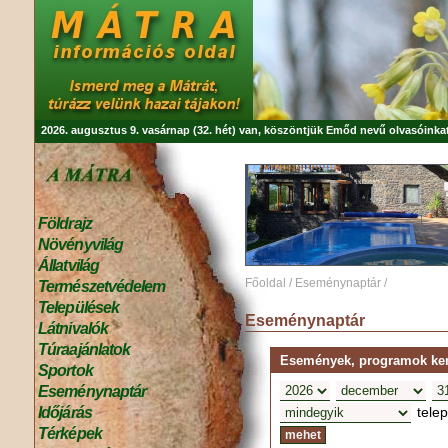
2026. augusztus 9. vasárnap (32. hét) van, köszöntjük
Emőd
nevű olvasóinkat
Földrajz
Növényvilág
Állatvilág
Főoldal
/
Eseménynaptár
/
Természetvédelem
Települések
Eseménynaptár
Látnivalók
Túraajánlatok
Események, programok kere
Sportok
Eseménynaptár
tele
Időjárás
Térképek