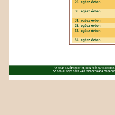
29.
egész évben
30.
egész évben
31.
egész évben
32.
egész évben
33.
egész évben
34.
egész évben
Az oldalt a Mátrahegy Bt. készíti és tartja karban
Az adatok saját célra való felhasználása megenged