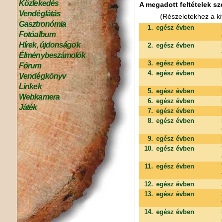
Közlekedés
A megadott feltételek sz
Vendéglátás
(Részeletekhez a ki
Gasztronómia
1.
egész évben
Fotóalbum
Hírek, újdonságok
2.
egész évben
Élménybeszámolók
3.
egész évben
Fórum
4.
egész évben
Vendégkönyv
Linkek
5.
egész évben
Webkamera
6.
egész évben
Játék
7.
egész évben
8.
egész évben
9.
egész évben
10.
egész évben
11.
egész évben
12.
egész évben
13.
egész évben
14.
egész évben