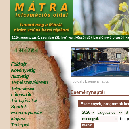
2026. augusztus 8. szombat (32. hét) van, köszöntjük
László
nevű olvasóinka
Földrajz
Növényvilág
Állatvilág
Főoldal
/
Eseménynaptár
/
Természetvédelem
Települések
Eseménynaptár
Látnivalók
Túraajánlatok
Események, programok kere
Sportok
Eseménynaptár
tele
Időjárás
Térképek