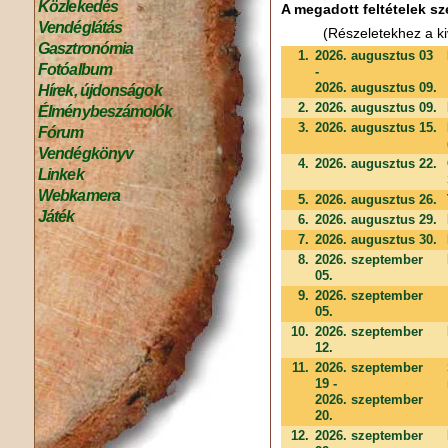
Közlekedés
A megadott feltételek sz
Vendéglátás
(Részeletekhez a ki
Gasztronómia
1.
2026. augusztus 03
Fotóalbum
-
2026. augusztus 09.
Hírek, újdonságok
2.
2026. augusztus 09.
Élménybeszámolók
3.
2026. augusztus 15.
Fórum
Vendégkönyv
4.
2026. augusztus 22.
Linkek
Webkamera
5.
2026. augusztus 26.
Játék
6.
2026. augusztus 29.
7.
2026. augusztus 30.
8.
2026. szeptember
05.
9.
2026. szeptember
05.
10.
2026. szeptember
12.
11.
2026. szeptember
19 -
2026. szeptember
20.
12.
2026. szeptember