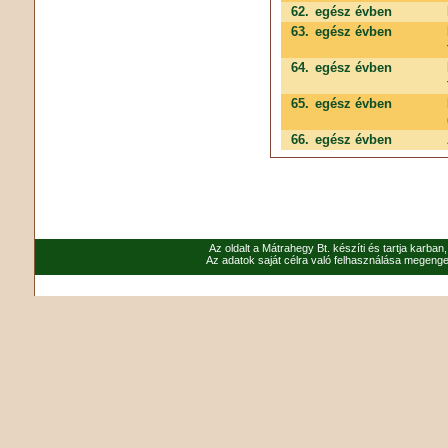
62.
egész évben
63.
egész évben
64.
egész évben
65.
egész évben
66.
egész évben
Az oldalt a Mátrahegy Bt. készíti és tartja karban
Az adatok saját célra való felhasználása megenged