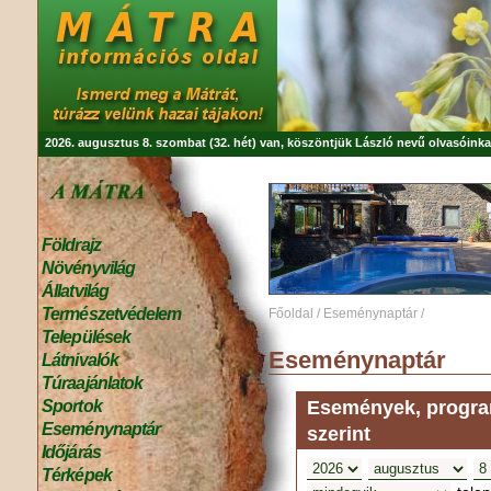
2026. augusztus 8. szombat (32. hét) van, köszöntjük
László
nevű olvasóinka
Földrajz
Növényvilág
Állatvilág
Természetvédelem
Főoldal
/
Eseménynaptár
/
Települések
Eseménynaptár
Látnivalók
Túraajánlatok
Események, program
Sportok
Eseménynaptár
szerint
Időjárás
Térképek