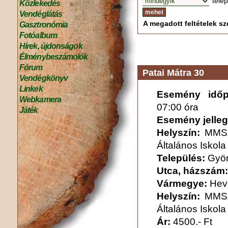
tele
Közlekedés
Vendéglátás
A megadott feltételek sze
Gasztronómia
Fotóalbum
Hírek, újdonságok
Élménybeszámolók
Fórum
Patai Mátra 30
Vendégkönyv
Linkek
Esemény időpo
Webkamera
07:00 óra
Játék
Esemény jelleg
Helyszín:
MMSZ
Általános Iskola
Település:
Gyö
Utca, házszám:
Vármegye:
Hev
Helyszín:
MMSZ
Általános Iskola
Ár:
4500.- Ft