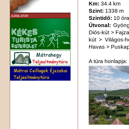
Km:
34.4 km
Szint:
1338 m
AJÁNLATOK
Szintidő:
10 ór
Útvonal:
Gyöng
Diós-kút > Fajz
kút > Világos-
Havas > Puskap
A túra honlapja: