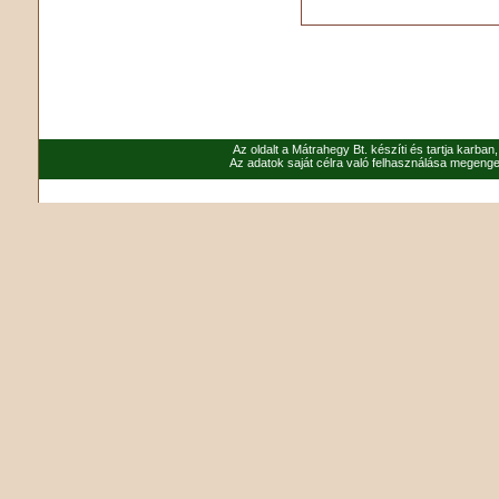
Az oldalt a Mátrahegy Bt. készíti és tartja karban
Az adatok saját célra való felhasználása megenged