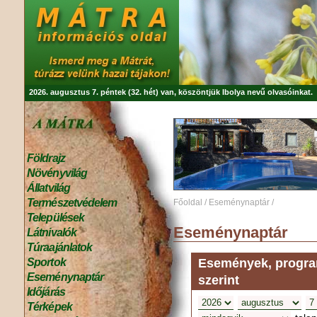
2026. augusztus 7. péntek (32. hét) van, köszöntjük
Ibolya
nevű olvasóinkat.
Földrajz
Növényvilág
Állatvilág
Természetvédelem
Főoldal
/
Eseménynaptár
/
Települések
Eseménynaptár
Látnivalók
Túraajánlatok
Események, program
Sportok
Eseménynaptár
szerint
Időjárás
Térképek