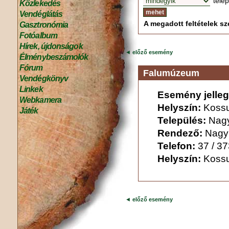
tele
Közlekedés
Vendéglátás
A megadott feltételek sze
Gasztronómia
Fotóalbum
Hírek, újdonságok
◄
előző esemény
Élménybeszámolók
Fórum
Falumúzeum
Vendégkönyv
Linkek
Esemény jelleg
Webkamera
Helyszín:
Kossu
Játék
Település:
Nag
Rendező:
Nagy
Telefon:
37 / 3
Helyszín:
Kossu
◄
előző esemény