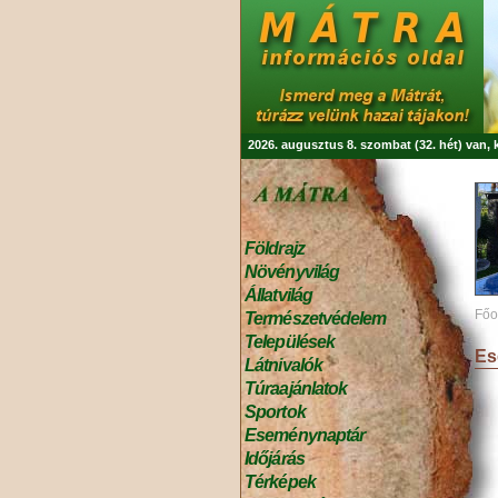
2026. augusztus 8. szombat (32. hét) van,
Földrajz
Növényvilág
Állatvilág
Főo
Természetvédelem
Települések
Es
Látnivalók
Túraajánlatok
Sportok
Eseménynaptár
Időjárás
Térképek