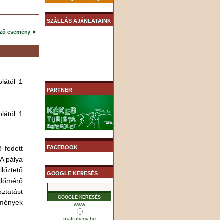
SZÁLLÁS AJÁNLATAINK
ező esemény
►
lától 1
PARTNER
lától 1
FACEBOOK
ő fedett
A pálya
lőztető
GOOGLE KERESÉS
időmérő
oztatást
dmények
www
matrahegy.hu