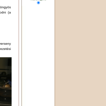
yöngyös
odni (a
erseny
ezetési