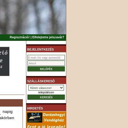
Regisztráció!
|
Elfelejtette jelszavát?
BEJELENTKEZÉS
SZÁLLÁSKERESÕ
településen
HIRDETÉS
napig
akörben