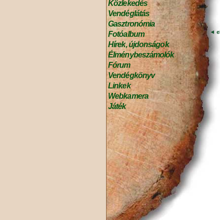
Közlekedés
Vendéglátás
Gasztronómia
◄
e
Fotóalbum
Hírek, újdonságok
Élménybeszámolók
Fórum
Vendégkönyv
Linkek
Webkamera
Játék