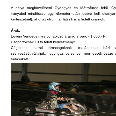
A pálya megközelíthető Gyöngyös és Mátrafüred felől. G
irányából mindössze egy kilométer után jobbra kell lekanyar
kertészetnél), ahol az útról már látszik is a fedett csarnok.
Árak:
Egyéni Vendégeinkre vonatkozó áraink: 7 perc - 1.600.- Ft
Csoportoknak 10 fő felett kedvezmény!
Cégeknek, baráti társaságoknak, családoknak házi v
szervezését vállaljuk, hogy igazi versenyen mérhessék össze v
tudásukat!