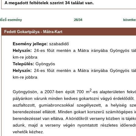
A megadott feltételek szerint 34 találat van.
lőző esemény
26/34
követk
Fedett Gokartpálya - Mátra-Kart
Esemény jellege:
szabadidő
Helyszín:
24-es fõút mentén a Mátra irányába Gyöngyös táb
km-re jobbra
Település:
Gyöngyös
Helyszín:
24-es fõút mentén a Mátra irányába Gyöngyös táb
km-re jobbra
2
Gyöngyösön, a 2007-ben épült 700 m
-es alapterületen fekv
pályánkon várunk minden kedves gokartozni vágyó érdeklődőt. 
aszfaltozott, gumiabroncsokkal szegélyezett, a helyiség szel
berendezéssel ellátott. Minden gokart korszerű számítógépes 
berendezéssel van ellátva. A köridőkről verseny közben is tájék
adunk, majd a verseny végén nyomtatott részletes időere
vehetők kézhez.