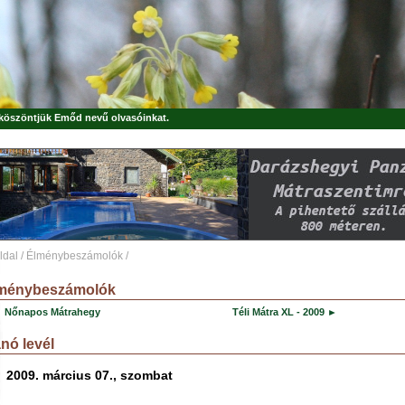
, köszöntjük
Emőd
nevű olvasóinkat.
ldal
/
Élménybeszámolók
/
ménybeszámolók
 Nőnapos Mátrahegy
Téli Mátra XL - 2009 ►
nó levél
2009. március 07., szombat