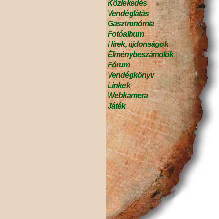
Közlekedés
Vendéglátás
Gasztronómia
Fotóalbum
Hírek, újdonságok
Élménybeszámolók
Fórum
Vendégkönyv
Linkek
Webkamera
Játék