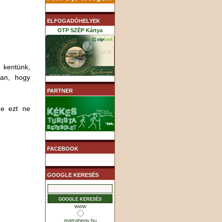
ELFOGADÓHELYEK
OTP SZÉP Kártya
 kentünk,
ban, hogy
K&H SZÉP Kártya
PARTNER
de ezt ne
MHB (MKB) SZÉP Kártya
FACEBOOK
GOOGLE KERESÉS
www
matrahegy.hu