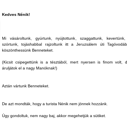
Kedves Nénik!
Mi vásároltunk, gyúrtunk, nyújtottunk, szaggattunk, kevertünk,
szórtunk, tojáshabbal rajzoltunk itt a Jeruzsálem úti Tagóvodá
köszönthessünk Benneteket.
(Kicsit csipegettünk is a tésztából, mert nyersen is finom volt, 
áruljátok el a nagy Manóknak!)
Aztán vártunk Benneteket.
De azt mondták, hogy a turista Nénik nem jönnek hozzánk.
Úgy gondoltuk, nem nagy baj, akkor megehetjük a sütiket.