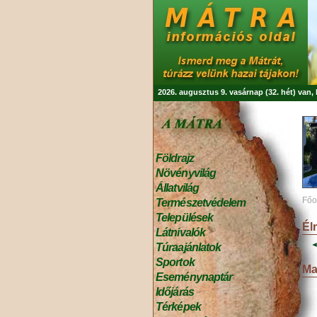
2026. augusztus 9. vasárnap (32. hét) van
Földrajz
Növényvilág
Állatvilág
Főo
Természetvédelem
Települések
Él
Látnivalók
◄
Túraajánlatok
Sportok
Ma
Eseménynaptár
Időjárás
Térképek