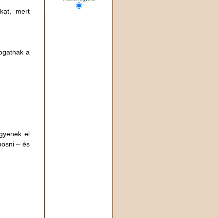
kat, mert
ogatnak a
igyenek el
posni – és