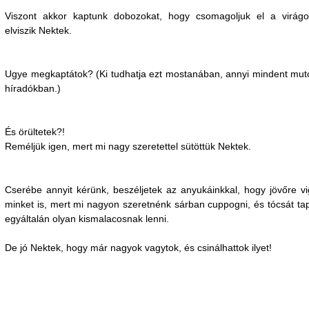
Viszont akkor kaptunk dobozokat, hogy csomagoljuk el a virágo
elviszik Nektek.
Ugye megkaptátok? (Ki tudhatja ezt mostanában, annyi mindent mut
híradókban.)
És örültetek?!
Reméljük igen, mert mi nagy szeretettel sütöttük Nektek.
Cserébe annyit kérünk, beszéljetek az anyukáinkkal, hogy jövőre v
minket is, mert mi nagyon szeretnénk sárban cuppogni, és tócsát ta
egyáltalán olyan kismalacosnak lenni.
De jó Nektek, hogy már nagyok vagytok, és csinálhattok ilyet!