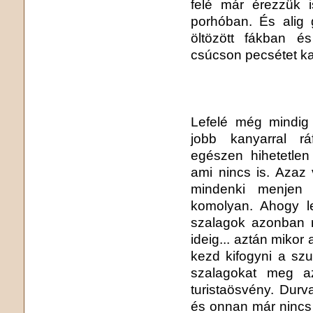
felé már érezzük 
porhóban. És alig
öltözött fákban é
csúcson pecsétet k
Lefelé még mindig 
jobb kanyarral rá
egészen hihetetlen
ami nincs is. Azaz 
mindenki menjen
komolyan. Ahogy le
szalagok azonban r
ideig... aztán mikor
kezd kifogyni a szu
szalagokat meg az
turistaösvény. Durv
és onnan már nincs 