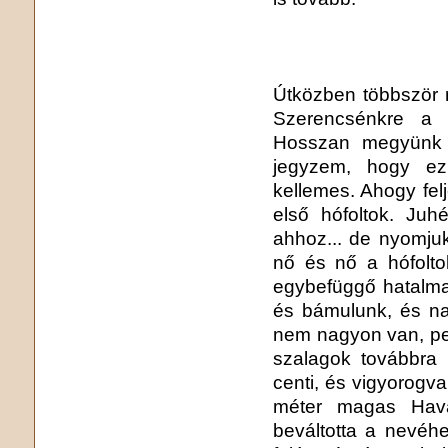
Útközben többször 
Szerencsénkre a f
Hosszan megyünk el
jegyzem, hogy ez
kellemes. Ahogy fel
első hófoltok. Ju
ahhoz... de nyomjuk
nő és nő a hófolt
egybefüggő hatalma
és bámulunk, és nag
nem nagyon van, pe
szalagok továbbra 
centi, és vigyorogv
méter magas Hava
beváltotta a nevéhe