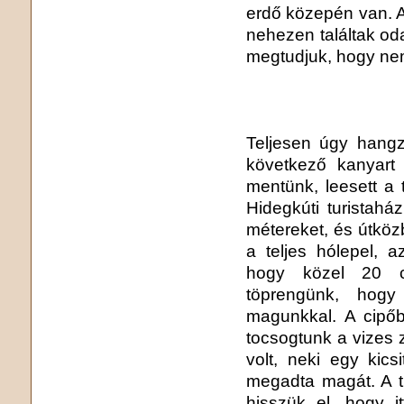
erdő közepén van. A 
nehezen találtak od
megtudjuk, hogy ne
Teljesen úgy hangz
következő kanyart
mentünk, leesett a
Hidegkúti turistaház
métereket, és útköz
a teljes hólepel, 
hogy közel 20 c
töprengünk, hogy
magunkkal. A cipőb
tocsogtunk a vizes 
volt, neki egy kic
megadta magát. A tu
hisszük el, hogy i