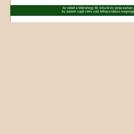
Az oldalt a Mátrahegy Bt. készíti és tartja karban
Az adatok saját célra való felhasználása megenged