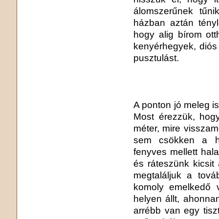
álomszerűnek tűni
házban aztán tényl
hogy alig bírom ott
kenyérhegyek, diós
pusztulást.
A ponton jó meleg is 
Most érezzük, hogy
méter, mire visszam
sem csökken a hót
fenyves mellett hala
és ráteszünk kicsit
megtaláljuk a tov
komoly emelkedő vi
helyen állt, ahonnan
arrébb van egy tis