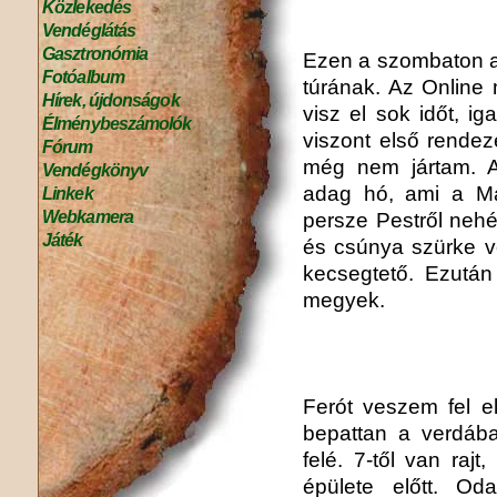
Közlekedés
Vendéglátás
Gasztronómia
Ezen a szombaton az
Fotóalbum
túrának. Az Online 
Hírek, újdonságok
visz el sok időt, ig
Élménybeszámolók
viszont első rendez
Fórum
még nem jártam. A
Vendégkönyv
adag hó, ami a Mát
Linkek
Webkamera
persze Pestről nehéz
Játék
és csúnya szürke vo
kecsegtető. Ezután
megyek.
Ferót veszem fel el
bepattan a verdáb
felé. 7-től van rajt
épülete előtt. Od