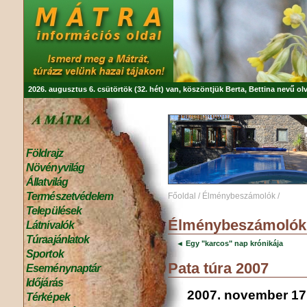
2026. augusztus 6. csütörtök (32. hét) van, köszöntjük
Berta, Bettina
nevű olv
Földrajz
Növényvilág
Állatvilág
Természetvédelem
Főoldal
/
Élménybeszámolók
/
Települések
Élménybeszámolók
Látnivalók
Túraajánlatok
◄ Egy "karcos" nap krónikája
Sportok
Pata túra 2007
Eseménynaptár
Időjárás
2007. november 17
Térképek