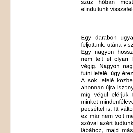
szűz hóban mos
elindultunk visszaf
Egy darabon ugyan
feljöttünk, utána vis
Egy nagyon hosszú
nem telt el olyan 
végig. Nagyon nag
futni lefelé, úgy ére
A sok lefelé közb
ahonnan újra iszonya
míg végül elérjük F
minket mindenfélév
pecséttel is. Itt vál
ez már nem volt me
szóval azért tudtun
lábához, majd más