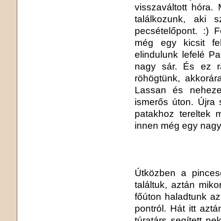
visszaváltott hóra.
találkozunk, aki
pecsételőpont. :)
még egy kicsit fe
elindulunk lefelé Pa
nagy sár. És ez r
röhögtünk, akkorár
Lassan és nehezen
ismerős úton. Újra
patakhoz tereltek 
innen még egy nagy 
Útközben a pinces
találtuk, aztán mik
főúton haladtunk az
pontról. Hát itt az
túratárs segített n