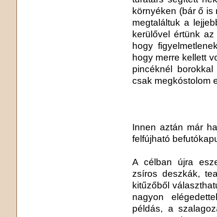
környéken (bár ő is 
megtaláltuk a lejje
kerülővel értünk az
hogy figyelmetlenek
hogy merre kellett 
pincéknél borokkal
csak megkóstolom eg
Innen aztán már ha
felfújható befutókap
A célban újra esz
zsíros deszkák, tea
kitűzőből választhat
nagyon elégedett
példás, a szalagoz