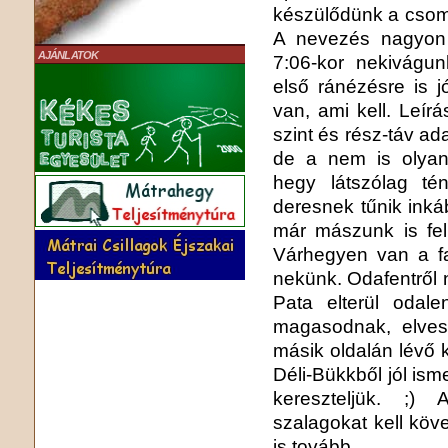
készülődünk a csoma
A nevezés nagyon 
AJÁNLATOK
7:06-kor nekivágun
első ránézésre is j
van, ami kell. Leírá
szint és rész-táv a
de a nem is olya
hegy látszólag tén
deresnek tűnik inká
már mászunk is fe
Várhegyen van a fal
nekünk. Odafentről 
Pata elterül odal
magasodnak, elvesz
másik oldalán lévő 
Déli-Bükkből jól ism
kereszteljük. ;) 
szalagokat kell kö
is tovább.