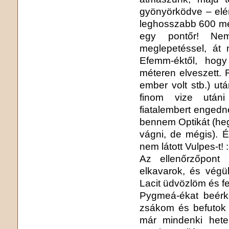
gyönyörködve – elér
leghosszabb 600 méte
egy pontőr! Nem 
meglepetéssel, át n
Efemm-éktől, hog
méteren elveszett.
ember volt stb.) ut
finom vize utáni
fiatalembert engedn
bennem Optikát (he
vágni, de mégis). 
nem látott Vulpes-t! :
Az ellenőrzőpont
elkavarok, és végü
Lacit üdvözlöm és f
Pygmeá-ékat beérke
zsákom és befutok a
már mindenki het