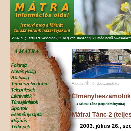
2026. augusztus 9. vasárnap (32. hét) van, köszöntjük
Emőd
nevű olvasóinkat
Földrajz
Növényvilág
Állatvilág
Természetvédelem
Főoldal
/
Élménybeszámolók
/
Települések
Élménybeszámolók
Látnivalók
Túraajánlatok
◄ Mátrai Tánc (teljesítménytúra)
Sportok
Mátrai Tánc 2 (telje
Eseménynaptár
Időjárás
2003. július 26., s
Térképek