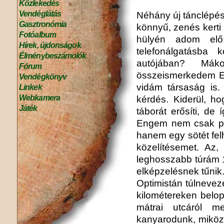
Közlekedés
Vendéglátás
Néhány új tánclépés
Gasztronómia
könnyű, zenés kerti p
Fotóalbum
hülyén adom elő
Hírek, újdonságok
telefonálgatásba
Élménybeszámolók
autójában? Má
Fórum
összeismerkedem E
Vendégkönyv
vidám társaság is
Linkek
Webkamera
kérdés. Kiderül, h
Játék
táborát erősíti, d
Engem nem csak pár
hanem egy sötét felh
közelítésemet. Az,
leghosszabb túrám 1
elképzelésnek tűnik
Optimistán túlneveze
kilométereken belo
mátrai utcáról me
kanyarodunk, miközb