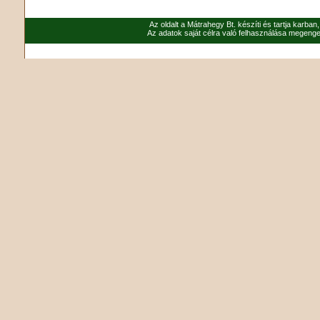
Az oldalt a Mátrahegy Bt. készíti és tartja karban
Az adatok saját célra való felhasználása megenged