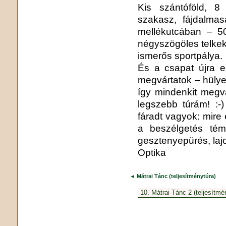
Kis szántóföld, 8 
szakasz, fájdalmas
mellékutcában – 5
négyszögöles telkek
ismerős sportpálya.
És a csapat újra e
megvártatok – hülye
így mindenkit megvá
legszebb túrám! :-
fáradt vagyok: mire
a beszélgetés tém
gesztenyepürés, laj
Optika
◄ Mátrai Tánc (teljesítménytúra)