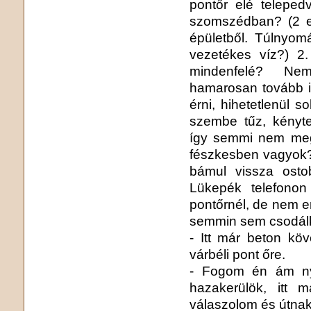
pontőr elé telepe
szomszédban? (2 e
épületből. Túlnyom
vezetékes víz?) 2.
mindenfelé? Nem
hamarosan tovább i
érni, hihetetlenül 
szembe tűz, kényte
így semmi nem meg
fészkesben vagyok? 
bámul vissza osto
Lükepék telefonon
pontőrnél, de nem 
semmin sem csodál
- Itt már beton köv
várbéli pont őre.
- Fogom én ám ny
hazakerülök, itt
válaszolom és útnak