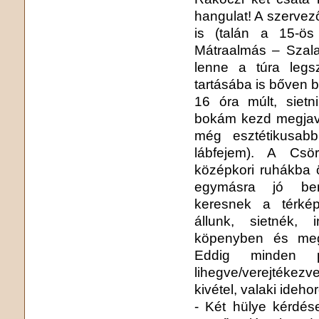
hangulat! A szervez
is (talán a 15-ös
Mátraalmás – Szala
lenne a túra legs
tartásába is bőven b
16 óra múlt, sietn
bokám kezd megjavu
még esztétikusab
lábfejem). A Csör
középkori ruhákba ö
egymásra jó beny
keresnek a térké
állunk, sietnék, 
köpenyben és megn
Eddig minden po
lihegve/verejtékez
kivétel, valaki ideh
- Két hülye kérdés