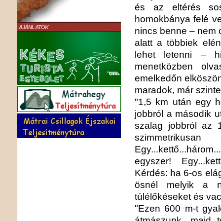
és az eltérés s
homokbánya felé vez
AJÁNLATOK
nincs benne – nem cs
alatt a többiek elé
lehet letenni – h
menetközben olvas
emelkedőn elköszönö
maradok, már szint
"1,5 km után egy h
jobbról a második ut
szalag jobbról az 
szimmetrikusa
Egy...kettő...háro
egyszer! Egy...kett
Kérdés: ha 6-os elá
ösnél melyik a n
túlélőkéseket és vacs
"Ezen 600 m-t gyal
átmászunk, majd t