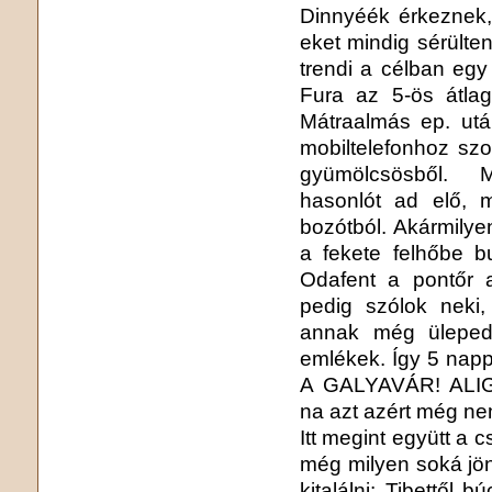
Dinnyéék érkeznek,
eket mindig sérülte
trendi a célban egy 
Fura az 5-ös átla
Mátraalmás ep. utá
mobiltelefonhoz szo
gyümölcsösből. 
hasonlót ad elő, 
bozótból. Akármilye
a fekete felhőbe b
Odafent a pontőr a
pedig szólok neki
annak még ülepedn
emlékek. Így 5 na
A GALYAVÁR! ALI
na azt azért még nem
Itt megint együtt a 
még milyen soká jön
kitalálni: Tibettő