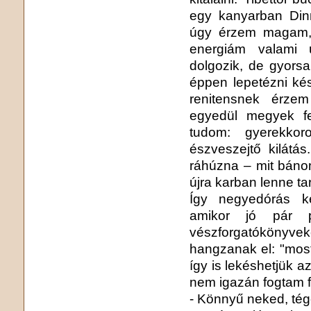
egy kanyarban Din
úgy érzem magam, 
energiám valami új
dolgozik, de gyors
éppen lepetézni kés
renitensnek érze
egyedül megyek fe
tudom: gyerekko
észveszejtő kilátá
ráhúzna – mit báno
újra karban lenne tar
Így negyedórás k
amikor jó pár 
vészforgatókönyv
hangzanak el: "most 
így is lekéshetjük a
nem igazán fogtam fe
- Könnyű neked, tége