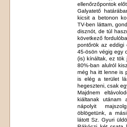
ellenőrzőpontok előt
Galyatető határába
kicsit a betonon ko
TV-ben láttam, gon
disznót, de túl has
következő fordulóba
pontőrök az eddigi
45-ösön végig egy 
(is) kínáltak, ez tök
80%-ban alulról kis
még ha itt lenne is 
is elég a terület 
hegeszteni, csak eg
Majdnem eltávolod
kiáltanak utánam 
nápolyit majszol
öblögetünk, a mási
látott Sz. Gyuri ül
Rákóczi két csata 