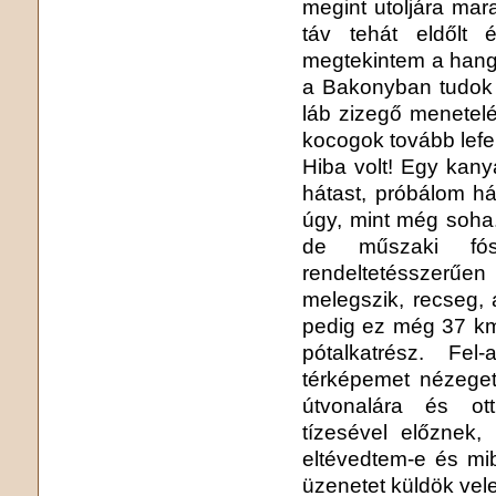
megint utoljára mar
táv tehát eldőlt 
megtekintem a hangy
a Bakonyban tudok e
láb zizegő menetel
kocogok tovább lefe
Hiba volt! Egy kany
hátast, próbálom há
úgy, mint még soha
de műszaki fó
rendeltetésszerűe
melegszik, recseg, 
pedig ez még 37 km-
pótalkatrész. Fe
térképemet nézege
útvonalára és ot
tízesével előznek,
eltévedtem-e és mib
üzenetet küldök vel