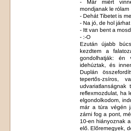
- Már miért vinn
mondjanak le rólam 
- Dehát Tibetet is m
- Na jó, de hol járha
- Itt van bent a mos
- :-O
Ezután újabb búc
kezdtem a falatozá
gondolhatják: én
idehúztak, és inn
Duplán összefordí
tepertős-zsíros, 
udvariatlanságnak
reflexmozdulat, ha l
elgondolkodom, indu
már a túra végén j
zárni fog a pont, m
10-en hiányoznak a 
elő. Előremegyek, de