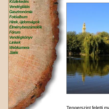
Közlekedés
Vendéglátás
Gasztronómia
Fotóalbum
Hírek, újdonságok
Élménybeszámolók
Fórum
Vendégkönyv
Linkek
Webkamera
Játék
Tengerszint feletti