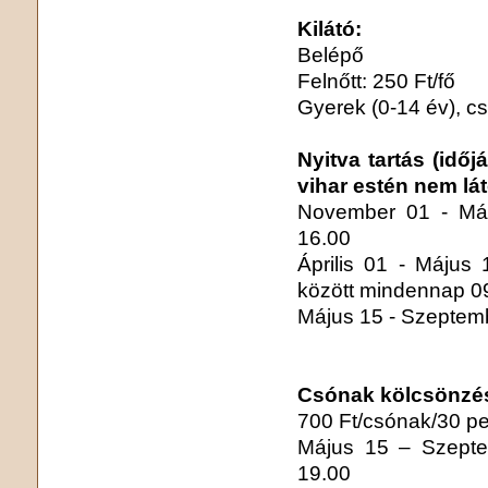
Kilátó:
Belépő
Felnőtt: 250 Ft/fő
Gyerek (0-14 év), cso
Nyitva tartás (időj
vihar estén nem lá
November 01 - Már
16.00
Április 01 - Május
között mindennap 0
Május 15 - Szeptemb
Csónak kölcsönzé
700 Ft/csónak/30 pe
Május 15 – Szepte
19.00