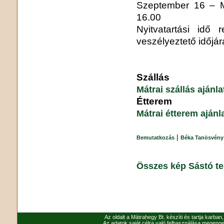
Szeptember 16 – M
16.00
Nyitvatartási idő 
veszélyeztető időjár
Szállás
Mátrai szállás ajánl
Étterem
Mátrai étterem ajánl
|
Bemutatkozás
Béka Tanösvény
Összes kép Sástó te
Az oldalt a Mátrahegy Bt. készíti és tartja karban
Az adatok saját célra való felhasználása megenged