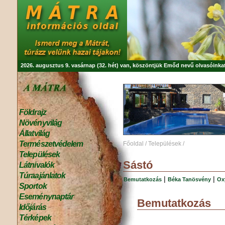
2026. augusztus 9. vasárnap (32. hét) van, köszöntjük
Emőd
nevű olvasóinkat
Földrajz
Növényvilág
Állatvilág
Természetvédelem
Főoldal
/
Települések
/
Települések
Sástó
Látnivalók
Túraajánlatok
|
|
Bemutatkozás
Béka Tanösvény
Ox
Sportok
Eseménynaptár
Bemutatkozás
Időjárás
Térképek