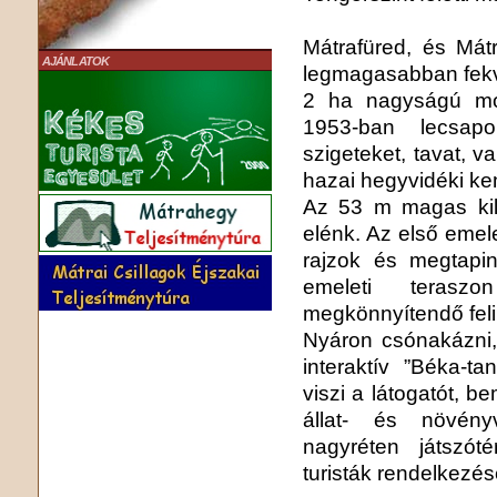
Mátrafüred, és Mát
AJÁNLATOK
legmagasabban fekv
2 ha nagyságú moc
1953-ban lecsapol
szigeteket, tavat, 
hazai hegyvidéki ke
Az 53 m magas kilát
elénk. Az első emel
rajzok és megtapin
emeleti teraszo
megkönnyítendő felir
Nyáron csónakázni, 
interaktív ”Béka-t
viszi a látogatót, b
állat- és növény
nagyréten játszót
turisták rendelkezés