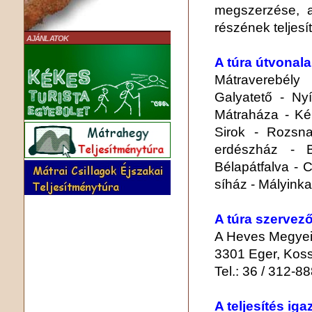
megszerzése, 
részének teljesí
AJÁNLATOK
A túra útvonala
Mátraverebély
Galyatető - Nyí
Mátraháza - Ké
Sirok - Rozsn
erdészház - B
Bélapátfalva - 
síház - Mályinka
A túra szervező
A Heves Megyei
3301 Eger, Kossu
Tel.: 36 / 312-8
A teljesítés ig