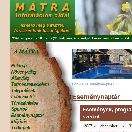
2026. augusztus 10. hétfő (33. hét) van, köszöntjük
Lőrinc
nevű olvasóinkat.
Földrajz
Növényvilág
Állatvilág
Természetvédelem
Főoldal
/
Eseménynaptár
/
Települések
Eseménynaptár
Látnivalók
Túraajánlatok
Események, program
Sportok
Eseménynaptár
szerint
Időjárás
Térképek