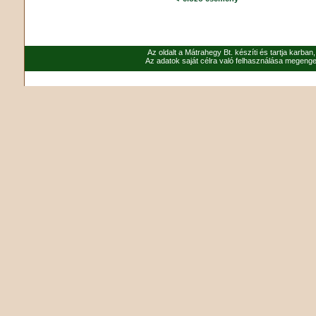
Az oldalt a Mátrahegy Bt. készíti és tartja karban
Az adatok saját célra való felhasználása megenged