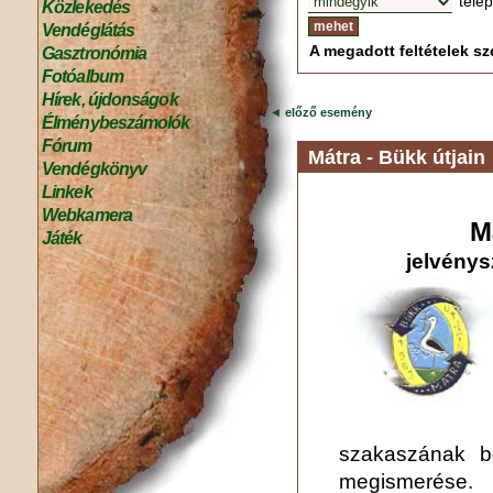
tele
Közlekedés
Vendéglátás
A megadott feltételek sze
Gasztronómia
Fotóalbum
Hírek, újdonságok
◄
előző esemény
Élménybeszámolók
Fórum
Mátra - Bükk útjain
Vendégkönyv
Linkek
Webkamera
M
Játék
jelvénys
szakaszának b
megismerése. 