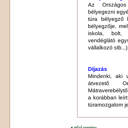
Az Országos 
bélyegezni egyé
túra bélyegző 
bélyegzője, mel
iskola, bolt,
vendéglátó egys
vállalkozó stb...)
Díjazás
Mindenki, aki
átvezető Or
Mátraverebélytől
a korábban leír
túramozgalom jel
◄
előző esemény