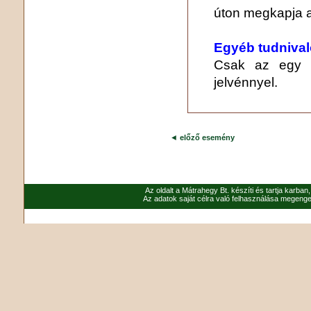
úton megkapja a
Egyéb tudniva
Csak az egy nap
jelvénnyel.
◄
előző esemény
Az oldalt a Mátrahegy Bt. készíti és tartja karban
Az adatok saját célra való felhasználása megenged