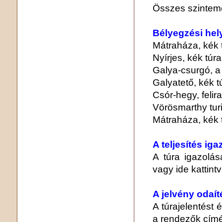
Összes szintem
Bélyegzési hel
Mátraháza, kék 
Nyírjes, kék túr
Galya-csurgó, a f
Galyatető, kék 
Csór-hegy, felira
Vörösmarthy tur
Mátraháza, kék 
A teljesítés ig
A túra igazolása
vagy ide kattintv
A jelvény odaít
A túrajelentést é
a rendezők címér