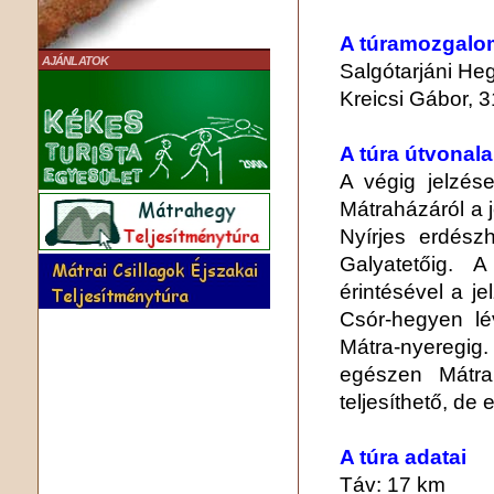
A túramozgalo
AJÁNLATOK
Salgótarjáni He
Kreicsi Gábor, 3
A túra útvonala
A végig jelzések
Mátraházáról a j
Nyírjes erdész
Galyatetőig. 
érintésével a j
Csór-hegyen lé
Mátra-nyeregi
egészen Mátra
teljesíthető, de 
A túra adatai
Táv: 17 km