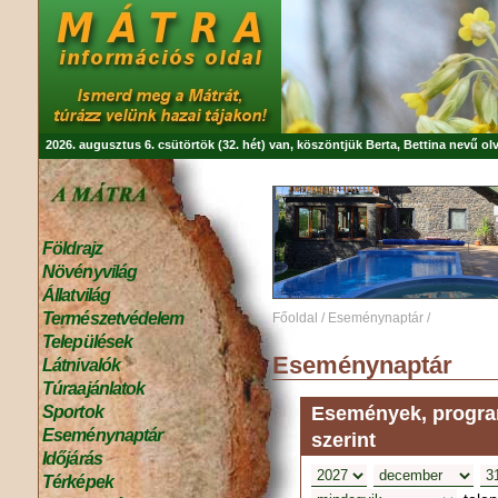
2026. augusztus 6. csütörtök (32. hét) van, köszöntjük
Berta, Bettina
nevű olv
Földrajz
Növényvilág
Állatvilág
Természetvédelem
Főoldal
/
Eseménynaptár
/
Települések
Eseménynaptár
Látnivalók
Túraajánlatok
Események, program
Sportok
Eseménynaptár
szerint
Időjárás
Térképek