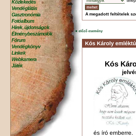
tele
Közlekedés
Vendéglátás
A megadott feltételek sze
Gasztronómia
Fotóalbum
Hírek, újdonságok
◄
előző esemény
Élménybeszámolók
Fórum
Kós Károly emléktú
Vendégkönyv
Linkek
Webkamera
Kós Káro
Játék
jelv
és író emberre.