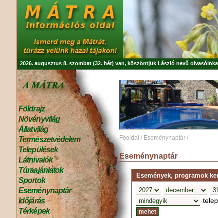
2026. augusztus 8. szombat (32. hét) van, köszöntjük
László
nevű olvasóinka
Földrajz
Növényvilág
Állatvilág
Főoldal
/
Eseménynaptár
/
Természetvédelem
Települések
Eseménynaptár
Látnivalók
Túraajánlatok
Események, programok kere
Sportok
Eseménynaptár
tele
Időjárás
Térképek