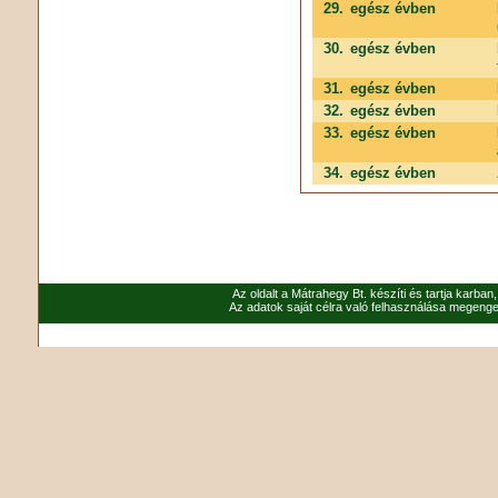
29.
egész évben
30.
egész évben
31.
egész évben
32.
egész évben
33.
egész évben
34.
egész évben
Az oldalt a Mátrahegy Bt. készíti és tartja karban
Az adatok saját célra való felhasználása megenged