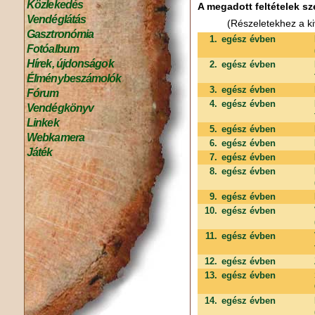
Közlekedés
A megadott feltételek sz
Vendéglátás
(Részeletekhez a ki
Gasztronómia
1.
egész évben
Fotóalbum
Hírek, újdonságok
2.
egész évben
Élménybeszámolók
3.
egész évben
Fórum
4.
egész évben
Vendégkönyv
Linkek
5.
egész évben
Webkamera
6.
egész évben
Játék
7.
egész évben
8.
egész évben
9.
egész évben
10.
egész évben
11.
egész évben
12.
egész évben
13.
egész évben
14.
egész évben