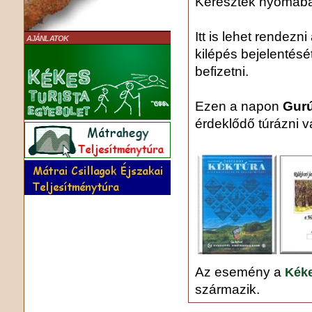
Keresztek nyomáb
Itt is lehet rendezn
AJÁNLATOK
kilépés bejelentését
befizetni.
Ezen a napon
Gurú
érdeklődő túrázni v
Az esemény a
Kéke
származik.