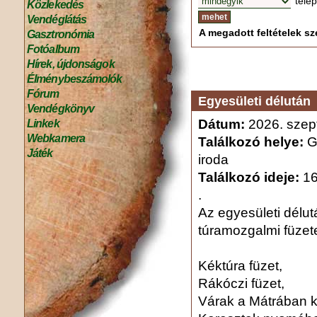
tele
Közlekedés
Vendéglátás
A megadott feltételek sze
Gasztronómia
Fotóalbum
Hírek, újdonságok
Élménybeszámolók
Fórum
Egyesületi délután
Vendégkönyv
Dátum:
2026. szep
Linkek
Webkamera
Találkozó helye:
Gy
Játék
iroda
Találkozó ideje:
16
.
Az egyesületi délut
túramozgalmi füzete
Kéktúra füzet,
Rákóczi füzet,
Várak a Mátrában k