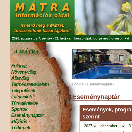
2026. augusztus 7. péntek (32. hét) van, köszöntjük
Ibolya
nevű olvasóinkat.
Földrajz
Növényvilág
Állatvilág
Természetvédelem
Főoldal
/
Eseménynaptár
/
Települések
Eseménynaptár
Látnivalók
Túraajánlatok
Események, program
Sportok
Eseménynaptár
szerint
Időjárás
Térképek