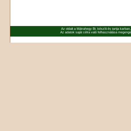
Az oldalt a Mátrahegy Bt. készíti és tartja karban
Az adatok saját célra való felhasználása megenged