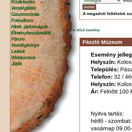
tele
Közlekedés
Vendéglátás
A megadott feltételek sze
Gasztronómia
Fotóalbum
Hírek, újdonságok
◄
előző esemény
Élménybeszámolók
Fórum
Pásztó Múzeum
Vendégkönyv
Linkek
Esemény jelleg
Webkamera
Helyszín:
Kolost
Játék
Település:
Pász
Telefon:
32 / 4
Helyszín:
Kolost
Ár:
Felnõtt 100 F
Nyitva tartás:
hétfő - szombat:
vasárnap 09.00-