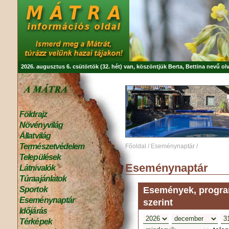
2026. augusztus 6. csütörtök (32. hét) van, köszöntjük
Berta, Bettina
nevű olv
Földrajz
Növényvilág
Állatvilág
Természetvédelem
Főoldal
/
Eseménynaptár
/
Települések
Eseménynaptár
Látnivalók
Túraajánlatok
Események, program
Sportok
Eseménynaptár
szerint
Időjárás
Térképek