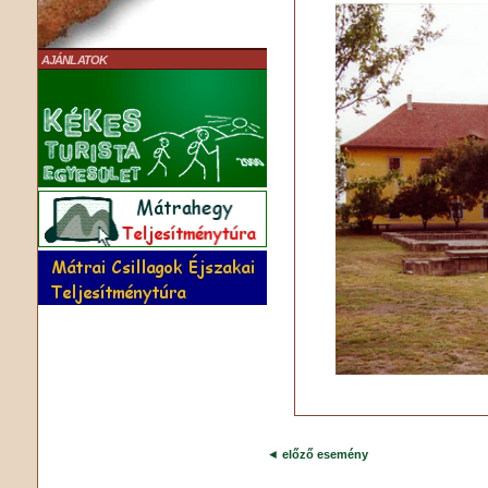
AJÁNLATOK
◄
előző esemény