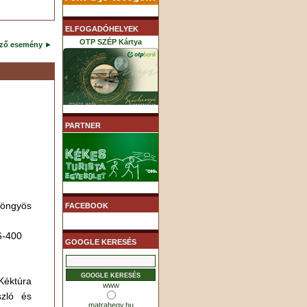
ELFOGADÓHELYEK
OTP SZÉP Kártya
ező esemény
►
K&H SZÉP Kártya
PARTNER
MHB (MKB) SZÉP Kártya
yöngyös
FACEBOOK
6-400
GOOGLE KERESÉS
Kéktúra
www
szló és
matrahegy.hu