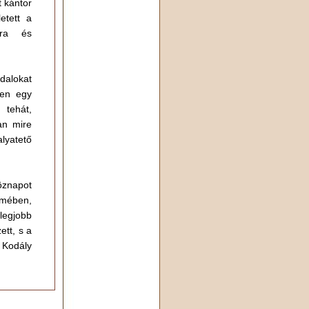
t kántor
etett a
sra és
dalokat
ben egy
 tehát,
an mire
alyatető
köznapot
emében,
legjobb
tt, s a
 Kodály