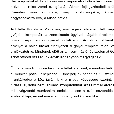
Hegyi éjszakákat. Egy havas vasárnapon elvállalta a lenn reked
helyett a mise zenei szolgálatát. Akkori feljegyzéseiből szül
Csendes mise orgonára, majd szólóhangokra, kóru
nagyzenekarra írva, a Missa brevis.
Azt tette Kodály a Mátrában, amit egész életében tett: nép
gyűjtött, komponált, a zeneoktatás ügyével, tágabb értelem
ország, egy nép gondjaival foglalkozott. Annak a táblának
amelyet a hálás utókor elhelyezett a galyai templom falán, v
emlékeztetnie. Mindenek előtt arra, hogy másfél évtizeden át G
adott otthont századunk egyik legnagyobb magyarjának.
Õ maga mindig többre tartotta a tettet a szónál, a munkás hét
a munkát pótló ünneplésnél. Ünnepeljünk tehát az Õ szell
munkálkodva a köz javán ki-ki a maga képessége szerint, 
tudásával, soha nem lankadó szorgalommal. Az Õ immár elvégze
mi elvégzendő munkánkra emlékeztessen a száz esztendős
emléktáblája, ércnél maradandóbban, örökkön-örökké.