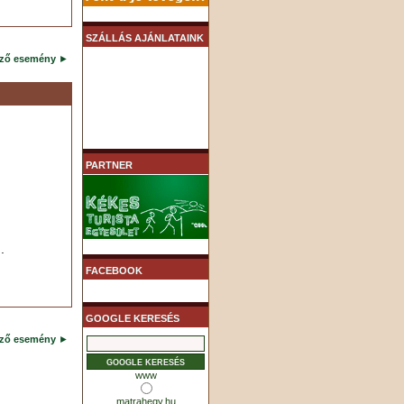
SZÁLLÁS AJÁNLATAINK
ező esemény
►
PARTNER
.
FACEBOOK
GOOGLE KERESÉS
ező esemény
►
www
matrahegy.hu