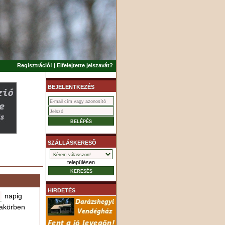
Regisztráció!
|
Elfelejtette jelszavát?
BEJELENTKEZÉS
SZÁLLÁSKERESÕ
településen
HIRDETÉS
napig
akörben