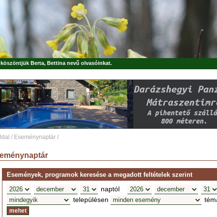
, köszöntjük
Berta, Bettina
nevű olvasóinkat.
ldal
/
Eseménynaptár
/
eménynaptár
Események, programok keresése a megadott feltételek szerint
naptól
településen
tém