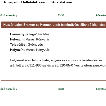
A megadott feltételek szerint 34 találat van.
lőző esemény
33/34
követk
Huszár Lajos Éremtár és Herman Lipót festőművész állandó kiállítása
Esemény jellege:
kiállítás
Helyszín:
Városi Könyvtár
Település:
Gyöngyös
Helyszín:
Városi Könyvtár
Folyamatosan látogatható, egyéni és csoportos bejelentkezés
ajánlott a 37/311-883-as és a 20/320-85-07-es telefonszámokon
lőző esemény
33/34
követk