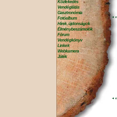
Közlekedés
Vendéglátás
Gasztronómia
◄
e
Fotóalbum
Hírek, újdonságok
Élménybeszámolók
Fórum
Vendégkönyv
Linkek
Webkamera
Játék
◄
e