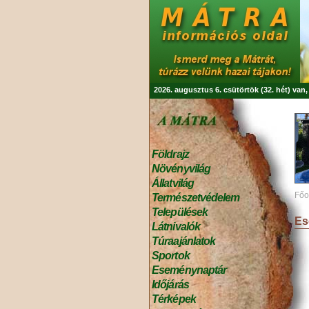
2026. augusztus 6. csütörtök (32. hét) van
Földrajz
Növényvilág
Állatvilág
Főo
Természetvédelem
Települések
Es
Látnivalók
Túraajánlatok
Sportok
Eseménynaptár
Időjárás
Térképek