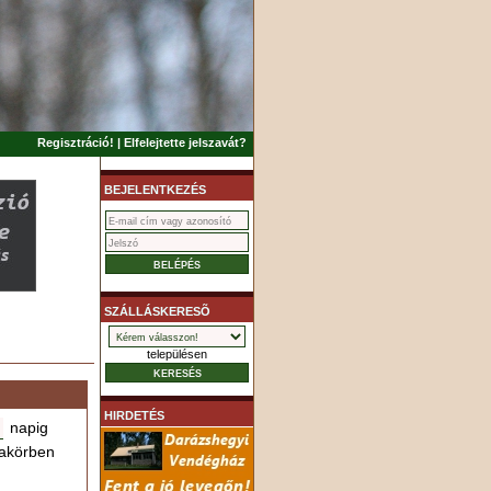
Regisztráció!
|
Elfelejtette jelszavát?
BEJELENTKEZÉS
SZÁLLÁSKERESÕ
településen
HIRDETÉS
napig
akörben