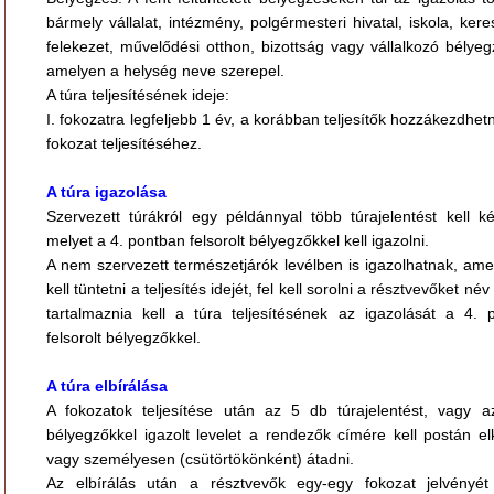
bármely vállalat, intézmény, polgérmesteri hivatal, iskola, ker
felekezet, művelődési otthon, bizottság vagy vállalkozó bélyeg
amelyen a helység neve szerepel.
A túra teljesítésének ideje:
I. fokozatra legfeljebb 1 év, a korábban teljesítők hozzákezdhetn
fokozat teljesítéséhez.
A túra igazolása
Szervezett túrákról egy példánnyal több túrajelentést kell ké
melyet a 4. pontban felsorolt bélyegzőkkel kell igazolni.
A nem szervezett természetjárók levélben is igazolhatnak, ame
kell tüntetni a teljesítés idejét, fel kell sorolni a résztvevőket név
tartalmaznia kell a túra teljesítésének az igazolását a 4. 
felsorolt bélyegzőkkel.
A túra elbírálása
A fokozatok teljesítése után az 5 db túrajelentést, vagy 
bélyegzőkkel igazolt levelet a rendezők címére kell postán el
vagy személyesen (csütörtökönként) átadni.
Az elbírálás után a résztvevők egy-egy fokozat jelvényét 