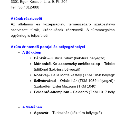
3301 Eger, Kossuth L. u. 9. Pf. 204.
Tel.: 36 / 312-888
A túrák résztvevői
Az általános és középiskolák, természetjáró szakosztályo
szervezett túrák, kirándulások résztvevői. A túramozgalma
egyénileg is teljesítheti.
A túra érintendő pontjai és bélyegzőhelyei
A Bükkben
Bánkút
– Justicia Síház (kék-túra bélyegző)
Mónosbél-Kolacsovszky emlékoszlop
– Teleke
üdülőnél (kék-túra bélyegző)
Noszvaj
– De la Motte kastély (TKM 1058 bélyegz
Szilvásvárad
– Orbán ház (TKM 1059 bélyegző) 
Szabadtéri Erdei Múzeum (TKM 1040)
Feldebrő-altemplom
– Feldebrő (TKM 1017 bély
A Mátrában
Ágasvár
– Turistaház (kék-túra bélyegző)