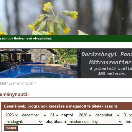
öszöntjük
Ibolya
nevű olvasóinkat.
ldal
/
Eseménynaptár
/
eménynaptár
Események, programok keresése a megadott feltételek szerint
naptól
településen
tém