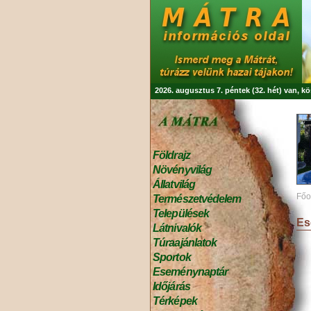
2026. augusztus 7. péntek (32. hét) van, k
Földrajz
Növényvilág
Állatvilág
Főo
Természetvédelem
Települések
Es
Látnivalók
Túraajánlatok
Sportok
Eseménynaptár
Időjárás
Térképek