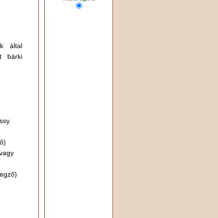
k által
t bárki
ssy
ő)
vagy
egző)