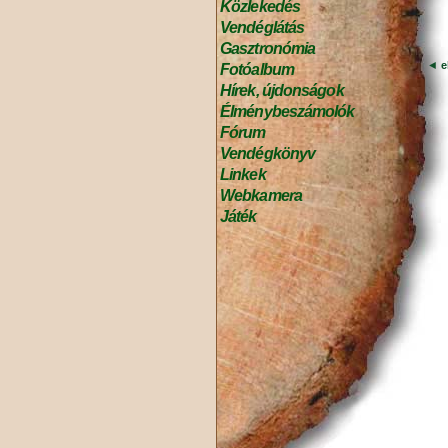
Közlekedés
Vendéglátás
Gasztronómia
◄
e
Fotóalbum
Hírek, újdonságok
Élménybeszámolók
Fórum
Vendégkönyv
Linkek
Webkamera
Játék