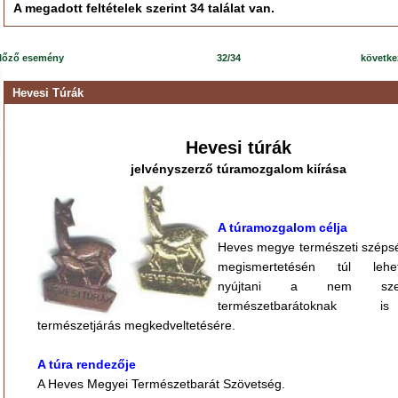
A megadott feltételek szerint 34 találat van.
lőző esemény
32/34
követk
Hevesi Túrák
Hevesi túrák
jelvényszerző túramozgalom kiírása
A túramozgalom célja
Heves megye természeti széps
megismertetésén túl lehet
nyújtani a nem szerv
természetbarátoknak
természetjárás megkedveltetésére.
A túra rendezője
A Heves Megyei Természetbarát Szövetség.