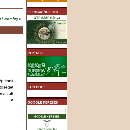
ELFOGADÓHELYEK
OTP SZÉP Kártya
ező esemény
►
K&H SZÉP Kártya
PARTNER
égeinek
MHB (MKB) SZÉP Kártya
őséget
FACEBOOK
ezett
 is a
GOOGLE KERESÉS
www
matrahegy.hu