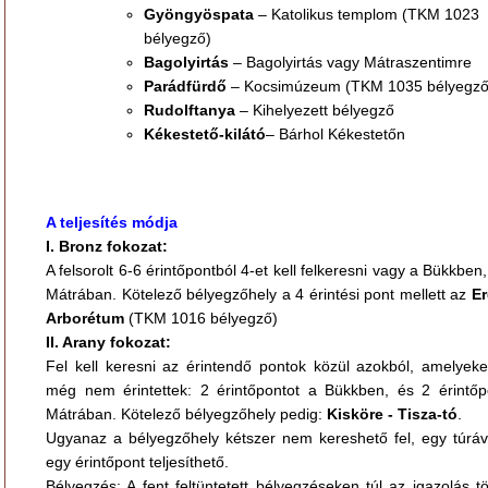
Gyöngyöspata
– Katolikus templom (TKM 1023
bélyegző)
Bagolyirtás
– Bagolyirtás vagy Mátraszentimre
Parádfürdő
– Kocsimúzeum (TKM 1035 bélyegző
Rudolftanya
– Kihelyezett bélyegző
Kékestető-kilátó
– Bárhol Kékestetőn
A teljesítés módja
I. Bronz fokozat:
A felsorolt 6-6 érintőpontból 4-et kell felkeresni vagy a Bükkben
Mátrában. Kötelező bélyegzőhely a 4 érintési pont mellett az
Er
Arborétum
(TKM 1016 bélyegző)
II. Arany fokozat:
Fel kell keresni az érintendő pontok közül azokból, amelyeke
még nem érintettek: 2 érintőpontot a Bükkben, és 2 érintőp
Mátrában. Kötelező bélyegzőhely pedig:
Kisköre - Tisza-tó
.
Ugyanaz a bélyegzőhely kétszer nem kereshető fel, egy túráv
egy érintőpont teljesíthető.
Bélyegzés: A fent feltüntetett bélyegzéseken túl az igazolás t