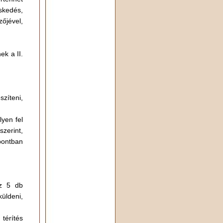
eskedés,
zőjével,
ek a II.
szíteni,
lyen fel
 szerint,
pontban
az 5 db
küldeni,
térítés