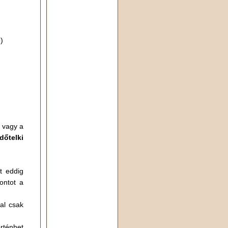
)
, vagy a
dőtelki
t eddig
ontot a
al csak
örténhet