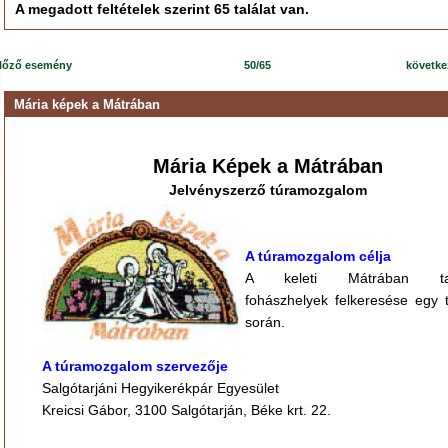
A megadott feltételek szerint 65 találat van.
lőző esemény
50/65
követk
Mária képek a Mátrában
Mária Képek a Mátrában
Jelvényszerző túramozgalom
A túramozgalom célja
A keleti Mátrában talá
fohászhelyek felkeresése egy 
során.
A túramozgalom szervezője
Salgótarjáni Hegyikerékpár Egyesület
Kreicsi Gábor, 3100 Salgótarján, Béke krt. 22.