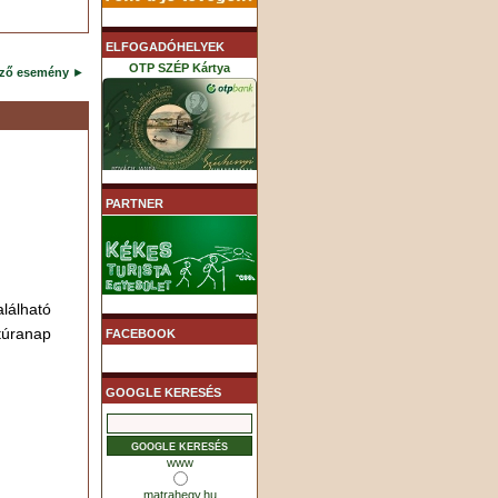
ELFOGADÓHELYEK
OTP SZÉP Kártya
ező esemény
►
K&H SZÉP Kártya
PARTNER
lható
MHB (MKB) SZÉP Kártya
túranap
FACEBOOK
GOOGLE KERESÉS
www
matrahegy.hu