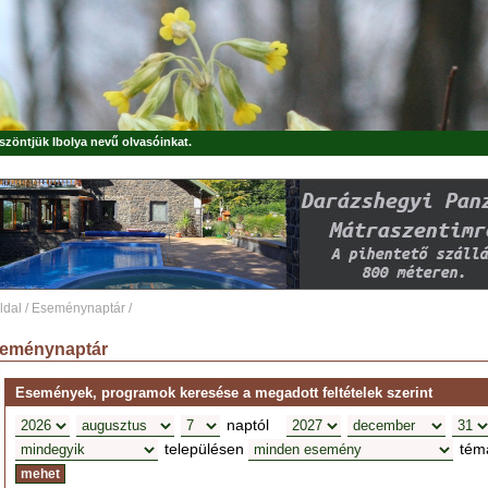
öszöntjük
Ibolya
nevű olvasóinkat.
ldal
/
Eseménynaptár
/
eménynaptár
Események, programok keresése a megadott feltételek szerint
naptól
településen
tém