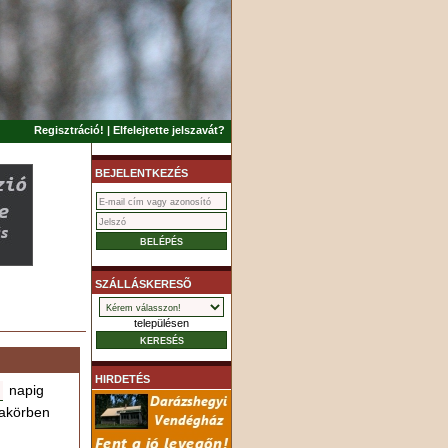
Regisztráció!
|
Elfelejtette jelszavát?
BEJELENTKEZÉS
SZÁLLÁSKERESÕ
településen
HIRDETÉS
napig
akörben