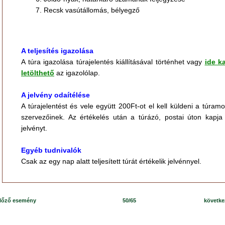
Recsk vasútállomás, bélyegző
A teljesítés igazolása
A túra igazolása túrajelentés kiállításával történhet vagy
ide ka
letölthető
az igazolólap.
A jelvény odaítélése
A túrajelentést és vele együtt 200Ft-ot el kell küldeni a túra
szervezőinek. Az értékelés után a túrázó, postai úton kapj
jelvényt.
Egyéb tudnivalók
Csak az egy nap alatt teljesített túrát értékelik jelvénnyel.
lőző esemény
50/65
követk