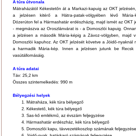
A túra útvonala
Mátraházától Kékestetőn át a Markazi-kapuig az OKT jelzésén
a jelzésen kitérő a Hátra-patak-völgyében lévő Mária-
Dózerúton fel a Hármashatár erdészházig, majd ismét az OKT j
- megmászva az Oroszlánvárat is - a Domoszlói kapuig. Onnan 
a jelzésen a második Mária-képig a Závoz-völgyben, majd v
Domoszlói kapuhoz. Az OKT jelzését követve a Jóidő-nyaknál
a harmadik Mária-kép. Innen a jelzésen jutunk be Recsk
vasútállomásáig.
A túra adatai
Táv: 25,2 km
Összes szintemelkedés: 990 m
Bélyegzési helyek
Mátraháza, kék túra bélyegző
Kékestető, kék túra bélyegző
Sas-kő emlékmű, az évszám feljegyzése
Hármashatár erdészház, kék túra bélyegző
Domoszlói kapu, távvezetékoszlop számának feljegyzés
Jóidő-nyak, határkaró számának feljegyzése