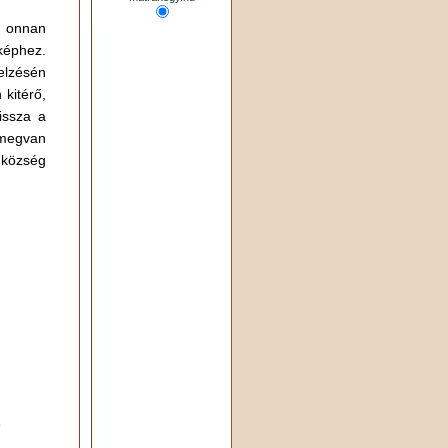
, onnan
képhez.
elzésén
kitérő,
issza a
 megvan
 község
e