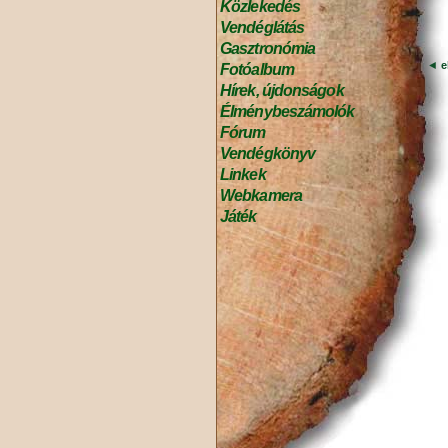
Közlekedés
Vendéglátás
Gasztronómia
◄
e
Fotóalbum
Hírek, újdonságok
Élménybeszámolók
Fórum
Vendégkönyv
Linkek
Webkamera
Játék