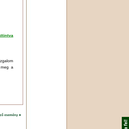
ttintva
mozgalom
a meg a
ező esemény
►