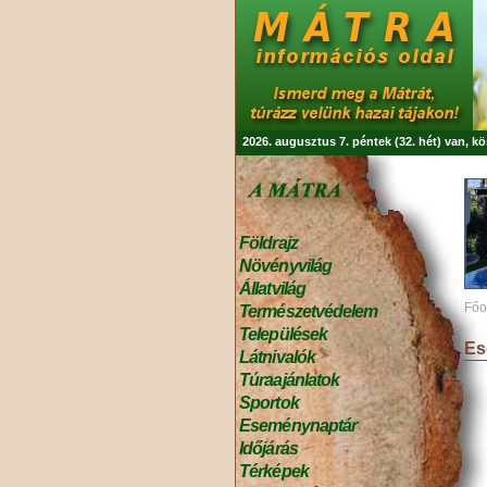
2026. augusztus 7. péntek (32. hét) van, k
Földrajz
Növényvilág
Állatvilág
Főo
Természetvédelem
Települések
Es
Látnivalók
Túraajánlatok
Sportok
Eseménynaptár
Időjárás
Térképek