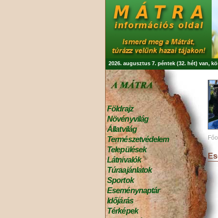
2026. augusztus 7. péntek (32. hét) van, k
Földrajz
Növényvilág
Állatvilág
Főo
Természetvédelem
Települések
Es
Látnivalók
Túraajánlatok
Sportok
Eseménynaptár
Időjárás
Térképek