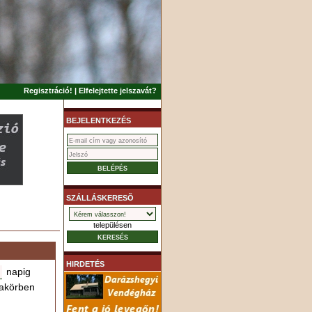
Regisztráció!
|
Elfelejtette jelszavát?
BEJELENTKEZÉS
SZÁLLÁSKERESÕ
településen
HIRDETÉS
napig
akörben