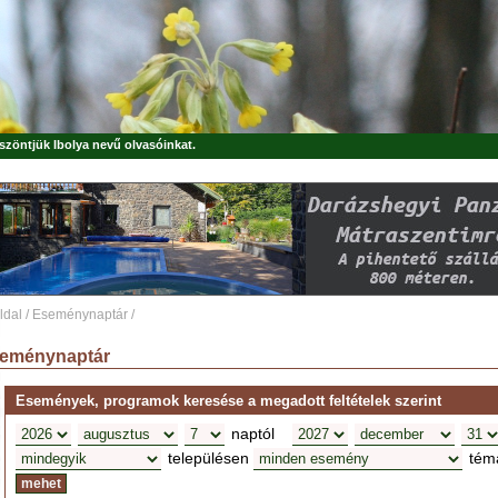
öszöntjük
Ibolya
nevű olvasóinkat.
ldal
/
Eseménynaptár
/
eménynaptár
Események, programok keresése a megadott feltételek szerint
naptól
településen
tém