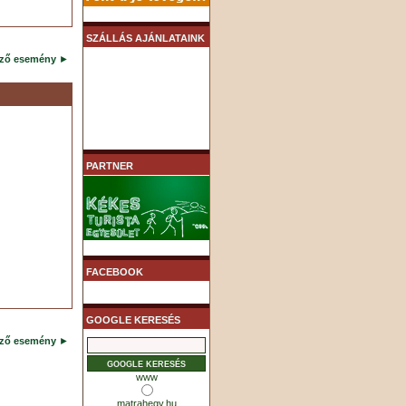
SZÁLLÁS AJÁNLATAINK
ező esemény
►
PARTNER
FACEBOOK
GOOGLE KERESÉS
ező esemény
►
www
matrahegy.hu