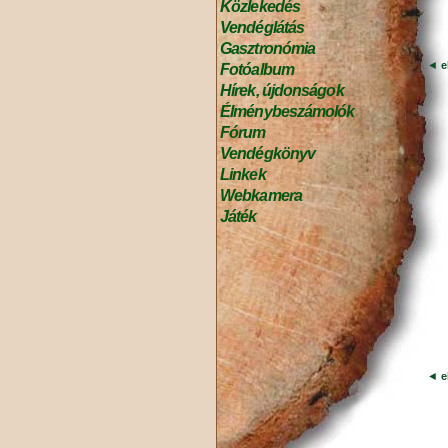
Közlekedés
Vendéglátás
Gasztronómia
◄
e
Fotóalbum
Hírek, újdonságok
Élménybeszámolók
Fórum
Vendégkönyv
Linkek
Webkamera
Játék
◄
e