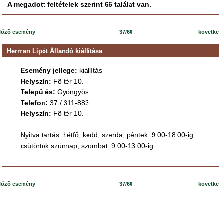
A megadott feltételek szerint 66 találat van.
lőző esemény
37/66
követk
Herman Lipót Állandó kiállítása
Esemény jellege:
kiállítás
Helyszín:
Fõ tér 10.
Település:
Gyöngyös
Telefon:
37 / 311-883
Helyszín:
Fõ tér 10.
Nyitva tartás: hétfő, kedd, szerda, péntek: 9.00-18.00-ig
csütörtök szünnap, szombat: 9.00-13.00-ig
lőző esemény
37/66
követk