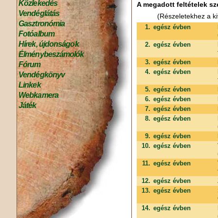
Közlekedés
A megadott feltételek sz
Vendéglátás
(Részeletekhez a ki
Gasztronómia
1.
egész évben
Fotóalbum
Hírek, újdonságok
2.
egész évben
Élménybeszámolók
3.
egész évben
Fórum
4.
egész évben
Vendégkönyv
Linkek
5.
egész évben
Webkamera
6.
egész évben
Játék
7.
egész évben
8.
egész évben
9.
egész évben
10.
egész évben
11.
egész évben
12.
egész évben
13.
egész évben
14.
egész évben