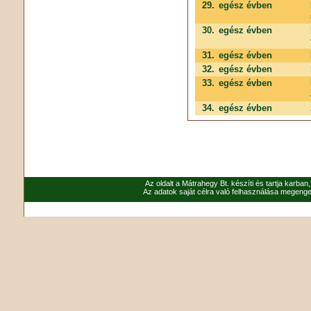
29.
egész évben
30.
egész évben
31.
egész évben
32.
egész évben
33.
egész évben
34.
egész évben
Az oldalt a Mátrahegy Bt. készíti és tartja karban
Az adatok saját célra való felhasználása megenged