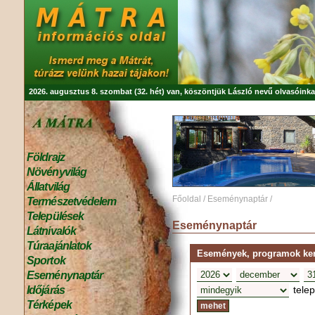
2026. augusztus 8. szombat (32. hét) van, köszöntjük
László
nevű olvasóinka
Földrajz
Növényvilág
Állatvilág
Főoldal
/
Eseménynaptár
/
Természetvédelem
Települések
Eseménynaptár
Látnivalók
Túraajánlatok
Események, programok kere
Sportok
Eseménynaptár
tele
Időjárás
Térképek