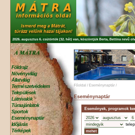
2026. augusztus 6. csütörtök (32. hét) van, köszöntjük
Berta, Bettina
nevű olv
Földrajz
Növényvilág
Állatvilág
Főoldal
/
Eseménynaptár
/
Természetvédelem
Települések
Eseménynaptár
Látnivalók
Túraajánlatok
Események, programok kere
Sportok
Eseménynaptár
tele
Időjárás
Térképek