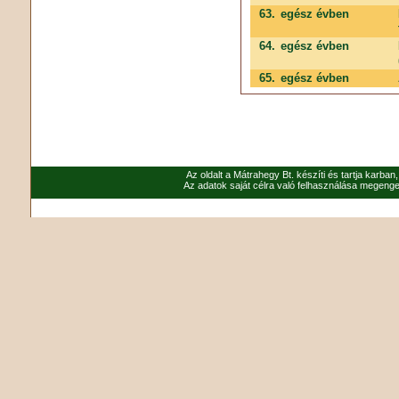
63.
egész évben
64.
egész évben
65.
egész évben
Az oldalt a Mátrahegy Bt. készíti és tartja karban
Az adatok saját célra való felhasználása megenged