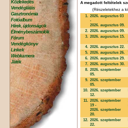
Közlekedés
A megadott feltételek sz
Vendéglátás
(Részeletekhez a ki
Gasztronómia
1.
2026. augusztus 03
Fotóalbum
-
2026. augusztus 09.
Hírek, újdonságok
2.
2026. augusztus 09.
Élménybeszámolók
3.
2026. augusztus 15.
Fórum
Vendégkönyv
4.
2026. augusztus 22.
Linkek
5.
2026. augusztus 26.
Webkamera
6.
2026. augusztus 29.
Játék
7.
2026. augusztus 30.
8.
2026. szeptember
05.
9.
2026. szeptember
05.
10.
2026. szeptember
12.
11.
2026. szeptember
19 -
2026. szeptember
20.
12.
2026. szeptember
22.