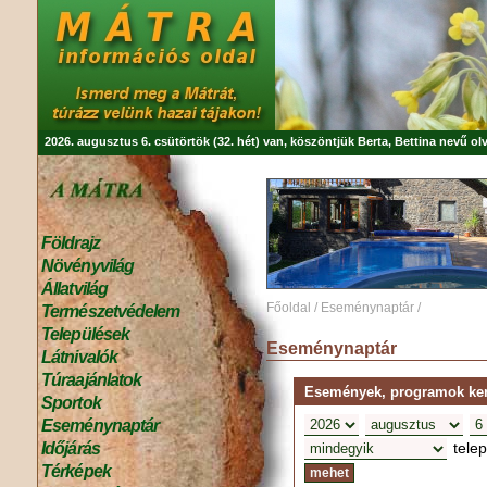
2026. augusztus 6. csütörtök (32. hét) van, köszöntjük
Berta, Bettina
nevű olv
Földrajz
Növényvilág
Állatvilág
Főoldal
/
Eseménynaptár
/
Természetvédelem
Települések
Eseménynaptár
Látnivalók
Túraajánlatok
Események, programok kere
Sportok
Eseménynaptár
tele
Időjárás
Térképek