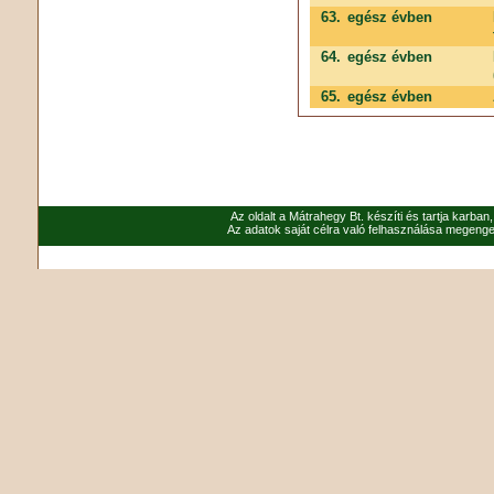
63.
egész évben
64.
egész évben
65.
egész évben
Az oldalt a Mátrahegy Bt. készíti és tartja karban
Az adatok saját célra való felhasználása megenged