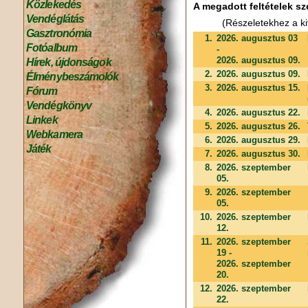
Közlekedés
A megadott feltételek sz
Vendéglátás
(Részeletekhez a ki
Gasztronómia
1.
2026. augusztus 03
Fotóalbum
-
2026. augusztus 09.
Hírek, újdonságok
2.
2026. augusztus 09.
Élménybeszámolók
3.
2026. augusztus 15.
Fórum
Vendégkönyv
4.
2026. augusztus 22.
Linkek
5.
2026. augusztus 26.
Webkamera
6.
2026. augusztus 29.
Játék
7.
2026. augusztus 30.
8.
2026. szeptember
05.
9.
2026. szeptember
05.
10.
2026. szeptember
12.
11.
2026. szeptember
19 -
2026. szeptember
20.
12.
2026. szeptember
22.