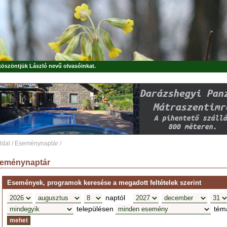
 köszöntjük
László
nevű olvasóinkat.
ldal
/
Eseménynaptár
/
eménynaptár
Események, programok keresése a megadott feltételek szerint
naptól
településen
tém