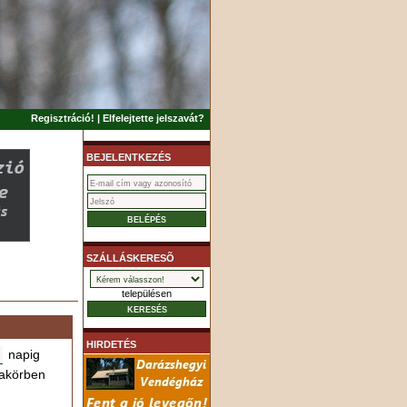
Regisztráció!
|
Elfelejtette jelszavát?
BEJELENTKEZÉS
SZÁLLÁSKERESÕ
településen
HIRDETÉS
napig
akörben