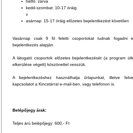
hétfő: zárva
kedd-szombat: 10-17 óráig
v
asárnap: 15-17 óráig előzetes bejelentkezést követően
Vasárnap csak 9 fő feletti csoportokat tudnak fogadni e
bejelentkezés alapján.
A látogató csoportok előzetes bejelentkezését (a program üt
elkerülése végett) köszönettel vesszük.
A bejelentkezéshez használhatja űrlapunkat, illetve felv
kapcsolatot a Kincstárral e-mail-ben, vagy telefonon is.
Belépőjegy árak:
Teljes árú belépőjegy: 600,- Ft