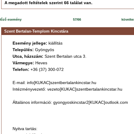
A megadott feltételek szerint 66 találat van.
lőző esemény
57/66
követk
Szent Bertalan-Templom Kincstára
Esemény jellege:
kiállítás
Település:
Gyöngyös
Utca, házszám:
Szent Bertalan utca 3.
Vármegye:
Heves
Telefon:
+36 (37) 300-072
E-mail: info[KUKAC]szentbertalankincstar.hu
Intézményvezető: vezeto[KUKAC]szentbertalankincstar.hu
Általános információ: gyongyoskincstar2[KUKAC]outlook.com
Nyitva tartás: