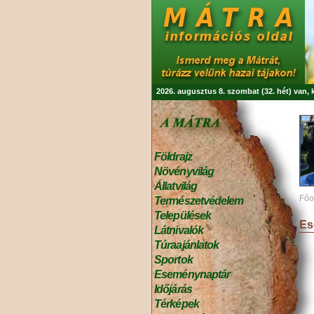
2026. augusztus 8. szombat (32. hét) van,
Földrajz
Növényvilág
Állatvilág
Főo
Természetvédelem
Települések
Es
Látnivalók
Túraajánlatok
Sportok
Eseménynaptár
Időjárás
Térképek