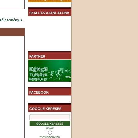
SZÁLLÁS AJÁNLATAINK
ező esemény
►
PARTNER
FACEBOOK
GOOGLE KERESÉS
www
matrahegy.hu