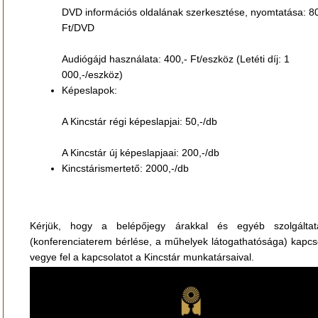
DVD információs oldalának szerkesztése, nyomtatása: 80
Ft/DVD
Audiógájd használata: 400,- Ft/eszköz (Letéti díj: 1
000,-/eszköz)
Képeslapok:
A Kincstár régi képeslapjai: 50,-/db
A Kincstár új képeslapjaai: 200,-/db
Kincstárismertető: 2000,-/db
Kérjük, hogy a belépőjegy árakkal és egyéb szolgáltat
(konferenciaterem bérlése, a műhelyek látogathatósága) kapcs
vegye fel a kapcsolatot a Kincstár munkatársaival.