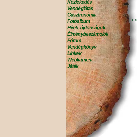
Közlekedés
Vendéglátás
Gasztronómia
◄
e
Fotóalbum
Hírek, újdonságok
Élménybeszámolók
Fórum
Vendégkönyv
Linkek
Webkamera
Játék