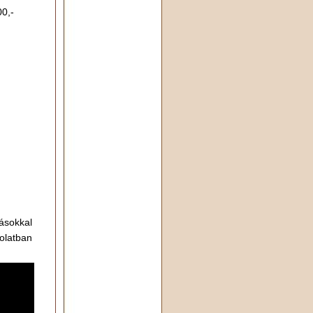
0,-
ásokkal
olatban