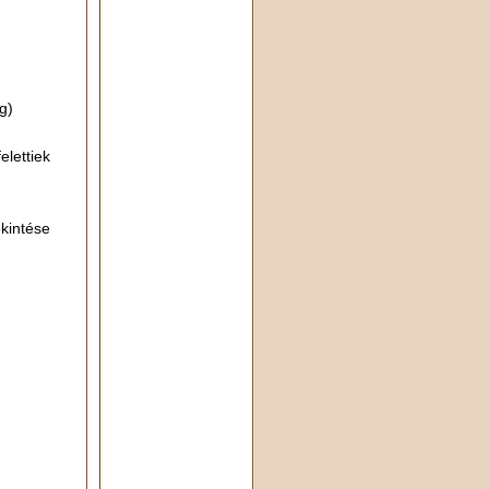
g)
elettiek
kintése