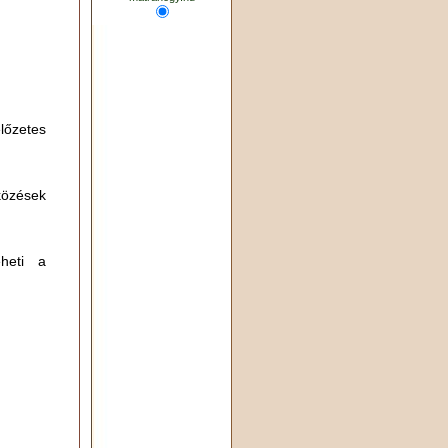
lőzetes
közések
eheti a