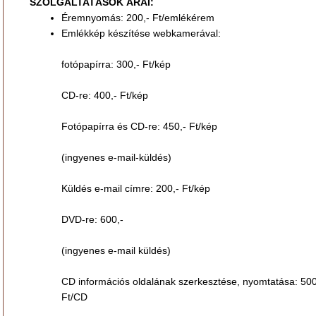
SZOLGÁLTATÁSOK ÁRAI:
Éremnyomás: 200,- Ft/emlékérem
Emlékkép készítése webkamerával:
fotópapírra: 300,- Ft/kép
CD-re: 400,- Ft/kép
Fotópapírra és CD-re: 450,- Ft/kép
(ingyenes e-mail-küldés)
Küldés e-mail címre: 200,- Ft/kép
DVD-re: 600,-
(ingyenes e-mail küldés)
CD információs oldalának szerkesztése, nyomtatása: 500
Ft/CD