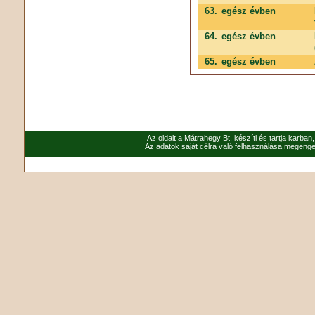
63.
egész évben
64.
egész évben
65.
egész évben
Az oldalt a Mátrahegy Bt. készíti és tartja karban
Az adatok saját célra való felhasználása megenged