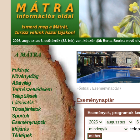
2026. augusztus 6. csütörtök (32. hét) van, köszöntjük
Berta, Bettina
nevű olv
Földrajz
Növényvilág
Állatvilág
Főoldal
/
Eseménynaptár
/
Természetvédelem
Települések
Eseménynaptár
Látnivalók
Túraajánlatok
Események, programok kere
Sportok
Eseménynaptár
tele
Időjárás
Térképek