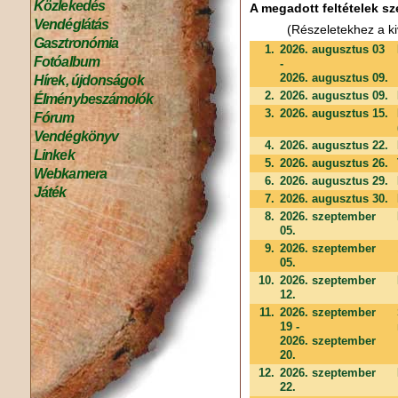
Közlekedés
A megadott feltételek sz
Vendéglátás
(Részeletekhez a ki
Gasztronómia
1.
2026. augusztus 03
Fotóalbum
-
2026. augusztus 09.
Hírek, újdonságok
2.
2026. augusztus 09.
Élménybeszámolók
3.
2026. augusztus 15.
Fórum
Vendégkönyv
4.
2026. augusztus 22.
Linkek
5.
2026. augusztus 26.
Webkamera
6.
2026. augusztus 29.
Játék
7.
2026. augusztus 30.
8.
2026. szeptember
05.
9.
2026. szeptember
05.
10.
2026. szeptember
12.
11.
2026. szeptember
19 -
2026. szeptember
20.
12.
2026. szeptember
22.